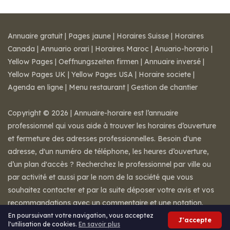
Annuaire gratuit
|
Pages jaune
|
Horaires Suisse
|
Horaires
Canada
|
Annuario orari
|
Horaires Maroc
|
Anuario-horario
|
Yellow Pages
|
Oeffnungszeiten firmen
|
Annuaire inversé
|
Yellow Pages UK
|
Yellow Pages USA
|
Horaire societe
|
Agenda en ligne
|
Menu restaurant
|
Gestion de chantier
Copyright © 2026 | Annuaire-horaire est l’annuaire
professionnel qui vous aide à trouver les horaires d’ouverture
et fermeture des adresses professionnelles. Besoin d'une
adresse, d'un numéro de téléphone, les heures d’ouverture,
d’un plan d'accès ? Recherchez le professionnel par ville ou
par activité et aussi par le nom de la société que vous
souhaitez contacter et par la suite déposer votre avis et vos
recommandations avec un commentaire et une notation.
Mentions légales
-
Conditions de ventes
-
Contact
En poursuivant votre navigation, vous acceptez
J'accepte
l'utilisation de cookies.
En savoir plus