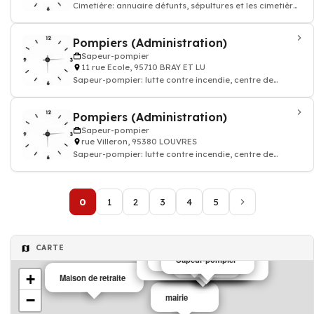
Cimetière: annuaire défunts, sépultures et les cimetières
de France
Pompiers (Administration)
Sapeur-pompier
11 rue Ecole, 95710 BRAY ET LU
Sapeur-pompier: lutte contre incendie, centre de
secoure, secourisme urgence 18
Pompiers (Administration)
Sapeur-pompier
rue Villeron, 95380 LOUVRES
Sapeur-pompier: lutte contre incendie, centre de
secoure, secourisme urgence 18
0
1
2
3
4
5
CARTE
Sapeur-pompier
Sapeur-pompier
Sapeur-pompier
Sapeur-pompier
Sapeur-pompier
Sapeur-pompier
Sapeur-pompier
Sapeur-pompier
Sapeur-pompier
Sapeur-pompier
Sapeur-pompier
Sapeur-pompier
Sapeur-pompier
Sapeur-pompier
Sapeur-pompier
Cimetière
Organismes de recherches
+
Maison de retraite
−
mairie