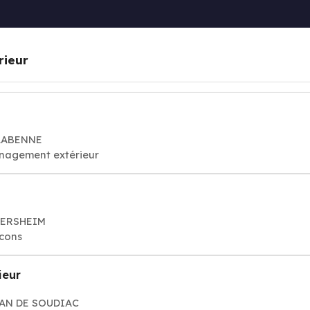
rieur
 LABENNE
énagement extérieur
EGERSHEIM
cons
ieur
ZAN DE SOUDIAC