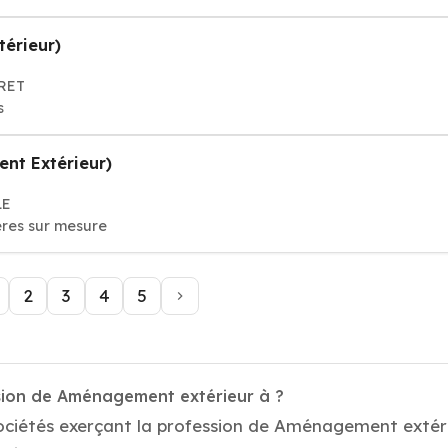
érieur)
RRET
s
nt Extérieur)
LE
ères sur mesure
2
3
4
5
sion de Aménagement extérieur à ?
ociétés exerçant la profession de Aménagement extéri