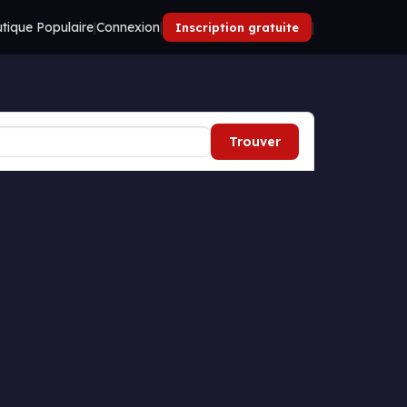
tique Populaire
|
Connexion
|
|
Inscription gratuite
Trouver