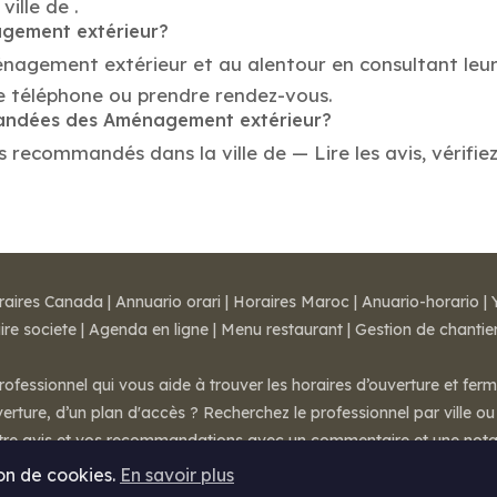
ille de .
agement extérieur?
énagement extérieur et au alentour en consultant leur
 téléphone ou prendre rendez-vous.
mmandées des Aménagement extérieur?
recommandés dans la ville de — Lire les avis, vérifiez 
raires Canada
|
Annuario orari
|
Horaires Maroc
|
Anuario-horario
|
ire societe
|
Agenda en ligne
|
Menu restaurant
|
Gestion de chantie
rofessionnel qui vous aide à trouver les horaires d’ouverture et fer
rture, d’un plan d'accès ? Recherchez le professionnel par ville ou 
otre avis et vos recommandations avec un commentaire et une nota
ion de cookies.
En savoir plus