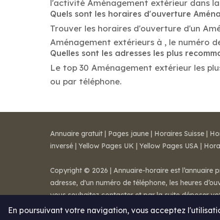
l'activité Aménagement extérieur dans la v
Quels sont les horaires d'ouverture Amén
Trouver les horaires d'ouverture d'un Am
Aménagement extérieurs à , le numéro de
Quelles sont les adresses les plus reco
Le top 30 Aménagement extérieur les plus 
ou par téléphone.
Annuaire gratuit
|
Pages jaune
|
Horaires Suisse
|
Ho
inversé
|
Yellow Pages UK
|
Yellow Pages USA
|
Hora
Copyright © 2026 | Annuaire-horaire est l’annuaire p
adresse, d'un numéro de téléphone, les heures d’ouve
vous souhaitez contacter et par la suite déposer v
Mentions légales
-
Conditions de ventes
-
Contact
En poursuivant votre navigation, vous acceptez l'utilisat