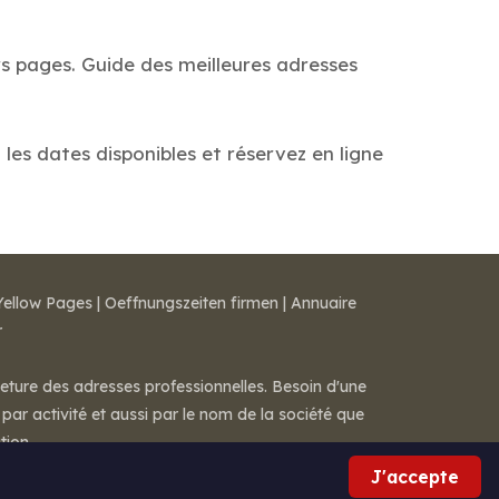
s pages. Guide des meilleures adresses
les dates disponibles et réservez en ligne
Yellow Pages
|
Oeffnungszeiten firmen
|
Annuaire
r
meture des adresses professionnelles. Besoin d'une
par activité et aussi par le nom de la société que
tion.
J'accepte