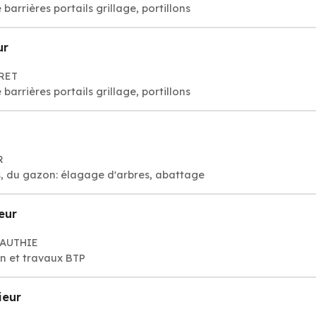
barrières portails grillage, portillons
ur
RRET
barrières portails grillage, portillons
R
, du gazon: élagage d'arbres, abattage
eur
 AUTHIE
on et travaux BTP
ieur