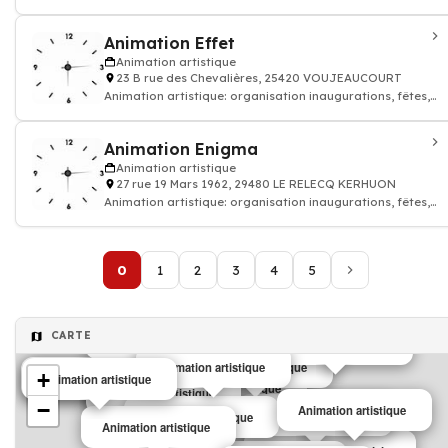
événements, soirées dansantes
Animation Effet
Animation artistique
23 B rue des Chevalières, 25420 VOUJEAUCOURT
Animation artistique: organisation inaugurations, fêtes,
événements, soirées dansantes
Animation Enigma
Animation artistique
27 rue 19 Mars 1962, 29480 LE RELECQ KERHUON
Animation artistique: organisation inaugurations, fêtes,
événements, soirées dansantes
0
1
2
3
4
5
CARTE
Animation artistique
Animation artistique
Animation artistique
Animation artistique
+
Animation artistique
Animation artistique
Animation artistique
Animation artistique
Animation artistique
−
Animation artistique
Animation artistique
Animation artistique
Animation artistique