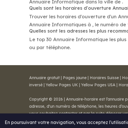
Annuaire Informatique dans la ville de .
Quels sont les horaires d'ouverture Annua
Trouver les horaires d'ouverture d'un Ann
Annuaire Informatiques à , le numéro de
Quelles sont les adresses les plus recom
Le top 30 Annuaire Informatique les plus r
ou par téléphone.
Annuaire gratuit
|
Pages jaune
|
Horaires Suisse
|
Ho
inversé
|
Yellow Pages UK
|
Yellow Pages USA
|
Hora
Copyright © 2026 | Annuaire-horaire est l’annuaire p
adresse, d'un numéro de téléphone, les heures d’ouve
vous souhaitez contacter et par la suite déposer v
Mentions légales
-
Conditions de ventes
-
Contact
En poursuivant votre navigation, vous acceptez l'utilisat