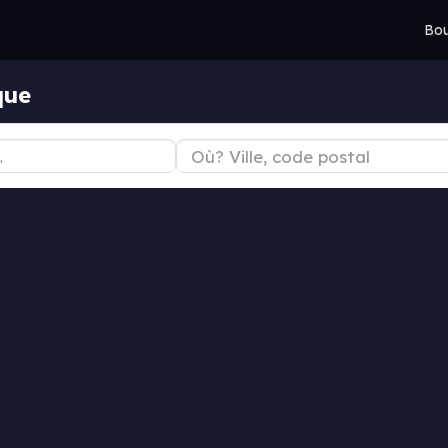
Bou
que