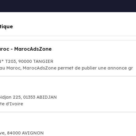
tique
Maroc - MarocAdsZone
N° T203, 90000 TANGIER
s au Maroc, MarocAdsZone permet de publier une annonce gr
bidjan 225, 01353 ABIDJAN
te d'Ivoire
ave, 84000 AVIGNON