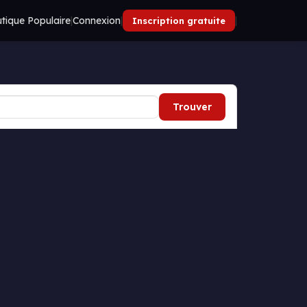
tique Populaire
|
Connexion
|
|
Inscription gratuite
Trouver