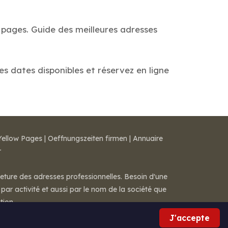
 pages. Guide des meilleures adresses
es dates disponibles et réservez en ligne
Yellow Pages
|
Oeffnungszeiten firmen
|
Annuaire
r
meture des adresses professionnelles. Besoin d'une
par activité et aussi par le nom de la société que
tion.
J'accepte