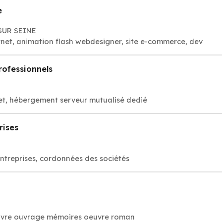
e
 SUR SEINE
rnet, animation flash webdesigner, site e-commerce, dev
ofessionnels
et, hébergement serveur mutualisé dedié
rises
entreprises, cordonnées des sociétés
: livre ouvrage mémoires oeuvre roman