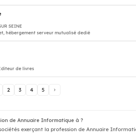
e
 SUR SEINE
et, hébergement serveur mutualisé dedié
Éditeur de livres
2
3
4
5
sion de Annuaire Informatique à ?
ociétés exerçant la profession de Annuaire Informatiq