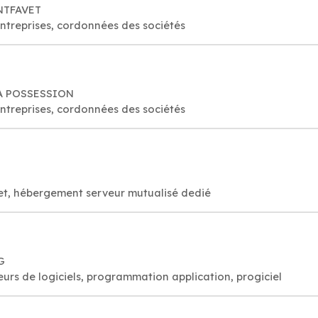
ONTFAVET
entreprises, cordonnées des sociétés
 LA POSSESSION
entreprises, cordonnées des sociétés
et, hébergement serveur mutualisé dedié
G
rs de logiciels, programmation application, progiciel