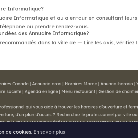
ire Informatique?
uaire Informatique et au alentour en consultant leurs
 téléphone ou prendre rendez-vous.
mandées des Annuaire Informatique?
ecommandés dans la ville de — Lire les avis, vérifiez l
raires Canada
|
Annuario orari
|
Horaires Maroc
|
Anuario-horario
|
ire societe
|
Agenda en ligne
|
Menu restaurant
|
Gestion de chantie
rofessionnel qui vous aide à trouver les horaires d’ouverture et fer
rture, d’un plan d'accès ? Recherchez le professionnel par ville ou 
otre avis et vos recommandations avec un commentaire et une nota
ion de cookies.
En savoir plus