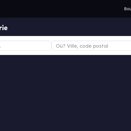
Bou
rie