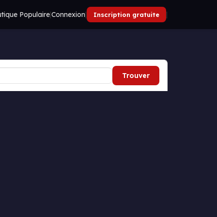
tique Populaire
|
Connexion
|
|
Inscription gratuite
Trouver