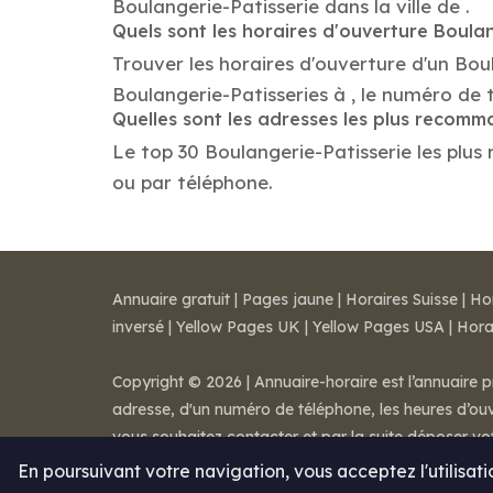
Boulangerie-Patisserie dans la ville de .
Quels sont les horaires d'ouverture Boulan
Trouver les horaires d'ouverture d'un Bou
Boulangerie-Patisseries à , le numéro de
Quelles sont les adresses les plus recom
Le top 30 Boulangerie-Patisserie les plus 
ou par téléphone.
Annuaire gratuit
|
Pages jaune
|
Horaires Suisse
|
Ho
inversé
|
Yellow Pages UK
|
Yellow Pages USA
|
Hora
Copyright © 2026 | Annuaire-horaire est l’annuaire p
adresse, d'un numéro de téléphone, les heures d’ouve
vous souhaitez contacter et par la suite déposer v
Mentions légales
-
Conditions de ventes
-
Contact
En poursuivant votre navigation, vous acceptez l'utilisat