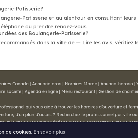
gerie-Patisserie?
langerie-Patisserie et au alentour en consultant leurs
 téléphone ou prendre rendez-vous.
mandées des Boulangerie-Patisserie?
recommandés dans la ville de — Lire les avis, vérifiez l
raires Canada
|
Annuario orari
|
Horaires Maroc
|
Anuario-horario
|
ire societe
|
Agenda en ligne
|
Menu restaurant
|
Gestion de chantie
rofessionnel qui vous aide à trouver les horaires d’ouverture et fer
rture, d’un plan d'accès ? Recherchez le professionnel par ville ou 
otre avis et vos recommandations avec un commentaire et une nota
ion de cookies.
En savoir plus