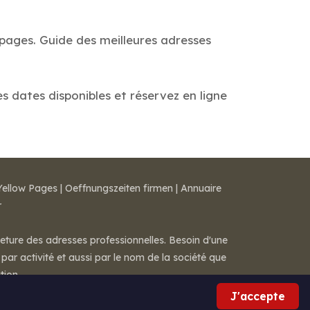
 pages. Guide des meilleures adresses
es dates disponibles et réservez en ligne
Yellow Pages
|
Oeffnungszeiten firmen
|
Annuaire
r
meture des adresses professionnelles. Besoin d'une
par activité et aussi par le nom de la société que
tion.
J'accepte