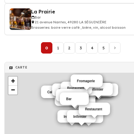
La Prairie
Bar
21 avenue Nantes, 49280 LA SÉGUINIÈRE
Brasseries: boire verre café , bière, vin, alcool boisson
0
1
2
3
4
5
CARTE
+
Fromagerie
Infirmier
Restaurant
−
Infirmier
Parfumerie et produits de beauté
Infirmier
Infirmier
Infirmier
Infirmier
Infirmière Libérale à domicile
Infirmier
Cabinet architecte
Agriculteur
Infirmier
Bar
Eleveur de poule
Restaurant
Infirmier
Infirmier
Infirmier