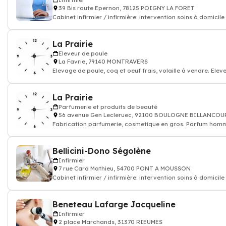
Infirmier
39 Bis route Epernon, 78125 POIGNY LA FORET
Cabinet infirmier / infirmière: intervention soins à domicile
La Prairie
Eleveur de poule
La Favrie, 79140 MONTRAVERS
Elevage de poule, coq et oeuf frais, volaille à vendre. Elev
poule fermier
La Prairie
Parfumerie et produits de beauté
56 avenue Gen Lecleruec, 92100 BOULOGNE BILLANCOU
Fabrication parfumerie, cosmetique en gros. Parfum ho
Bellicini-Dono Ségolène
Infirmier
7 rue Card Mathieu, 54700 PONT A MOUSSON
Cabinet infirmier / infirmière: intervention soins à domicile
Beneteau Lafarge Jacqueline
Infirmier
2 place Marchands, 31370 RIEUMES