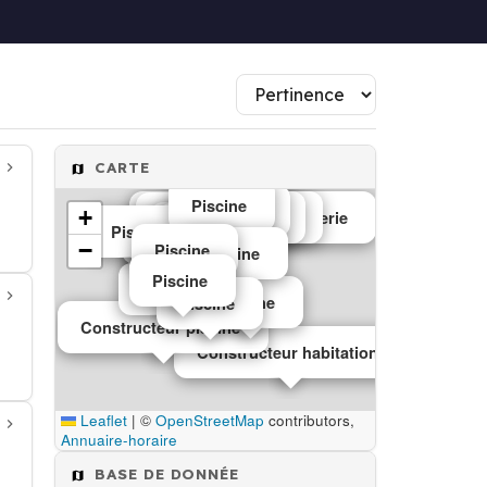
CARTE
Piscine
Piscine
+
Entreprise de maçonnerie
Maçonnerie
maçon
Piscine
Piscine
Piscine
Piscine
Piscine
Piscine
−
Piscine
Piscine
Piscine
Piscine
Piscine
Piscine
Piscine
Constructeur piscine
Constructeur habitation
Leaflet
|
©
OpenStreetMap
contributors,
Annuaire-horaire
BASE DE DONNÉE