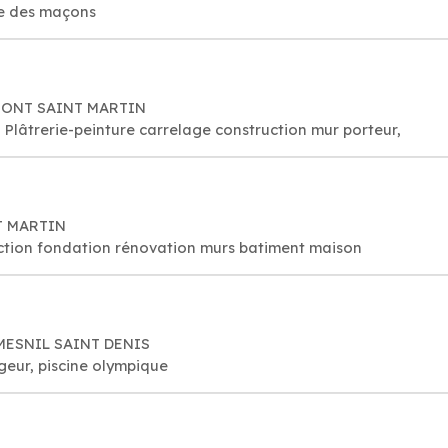
re des maçons
50 MONT SAINT MARTIN
Plâtrerie-peinture carrelage construction mur porteur,
NT MARTIN
ction fondation rénovation murs batiment maison
E MESNIL SAINT DENIS
geur, piscine olympique