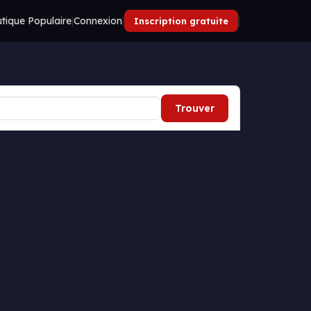
tique Populaire
|
Connexion
|
|
Inscription gratuite
Trouver