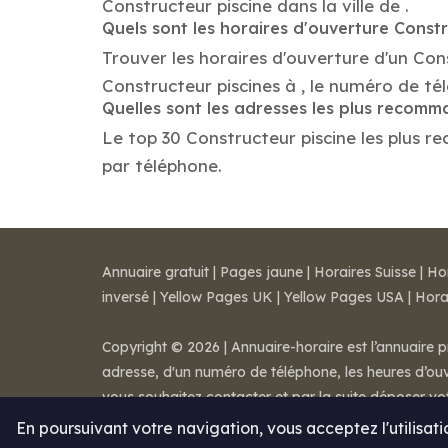
Constructeur piscine dans la ville de .
Quels sont les horaires d'ouverture Constr
Trouver les horaires d'ouverture d'un Con
Constructeur piscines à , le numéro de t
Quelles sont les adresses les plus recomm
Le top 30 Constructeur piscine les plus re
par téléphone.
Annuaire gratuit
|
Pages jaune
|
Horaires Suisse
|
Ho
inversé
|
Yellow Pages UK
|
Yellow Pages USA
|
Hora
Copyright © 2026 | Annuaire-horaire est l’annuaire p
adresse, d'un numéro de téléphone, les heures d’ouve
vous souhaitez contacter et par la suite déposer v
Mentions légales
-
Conditions de ventes
-
Contact
En poursuivant votre navigation, vous acceptez l'utilisat