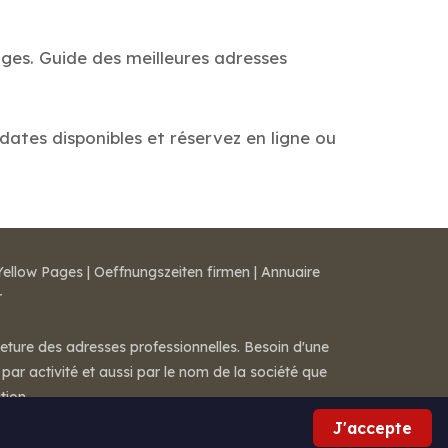
ages. Guide des meilleures adresses
 dates disponibles et réservez en ligne ou
Yellow Pages
|
Oeffnungszeiten firmen
|
Annuaire
r
meture des adresses professionnelles. Besoin d'une
par activité et aussi par le nom de la société que
tion.
J'accepte