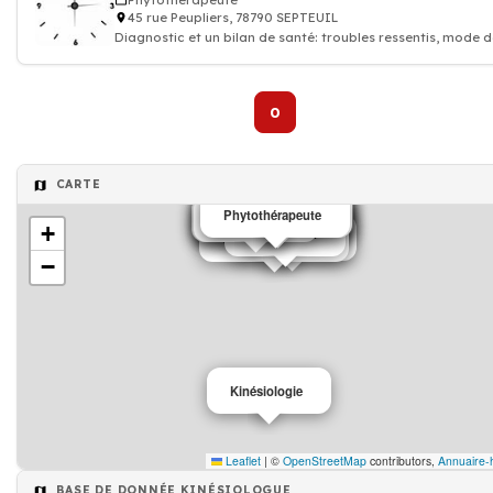
Phytothérapeute
45 rue Peupliers, 78790 SEPTEUIL
Diagnostic et un bilan de santé: troubles ressentis, mode 
vie, habitudes alimentaires,
0
CARTE
Soins
Naturopathe
Hypnothérapeute
Phytothérapeute
Phytothérapeute
Phytothérapeute
Phytothérapeute
Hypnopraticien
Kinésiologue
Réflexologue
Acupuncteur
Naturopathe
Acupuncteur
Naturopathe
kinésiologue
Soins
+
Association
Kinésiologue
Coaching sportif
−
Kinésiologie
Leaflet
|
©
OpenStreetMap
contributors,
Annuaire-
BASE DE DONNÉE KINÉSIOLOGUE