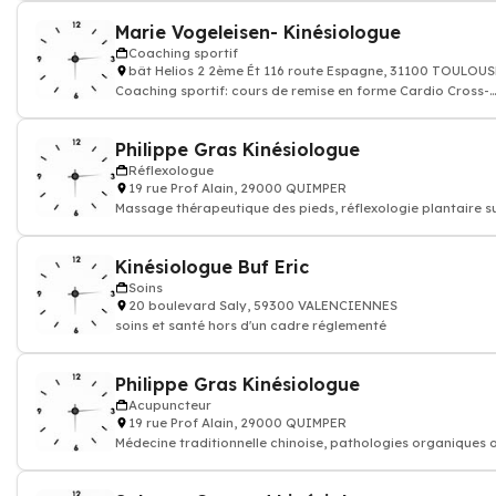
Marie Vogeleisen- Kinésiologue
Coaching sportif
bât Helios 2 2ème Ét 116 route Espagne, 31100 TOULOUS
Coaching sportif: cours de remise en forme Cardio Cross-
training Perte de poids
Philippe Gras Kinésiologue
Réflexologue
19 rue Prof Alain, 29000 QUIMPER
Massage thérapeutique des pieds, réflexologie plantaire s
les mains, processus d'autog
Kinésiologue Buf Eric
Soins
20 boulevard Saly, 59300 VALENCIENNES
soins et santé hors d'un cadre réglementé
Philippe Gras Kinésiologue
Acupuncteur
19 rue Prof Alain, 29000 QUIMPER
Médecine traditionnelle chinoise, pathologies organiques 
génétiques, Médecin Acupun