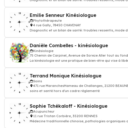
Diagnostic et un bilan de santé: troubles ressentis, mode 
vie, habitudes alimentaires,
Emilie Senneur Kinésiologue
Phytothérapeute
4 rue Gally, 78450 CHAVENAY
Diagnostic et un bilan de santé: troubles ressentis, mode 
vie, habitudes alimentaires,
Danièle Combelles - kinésiologue
Kinésiologie
75 Chemin de Carpinel, Avenue de Soreze Aller tout au fon
La kinésiologie est une pratique de bien-être qui vise à libé
les tensions émotion
Terrand Monique Kinésiologue
Soins
471 rue MaranchesHameau de Challanges, 21200 BEAUN
soins et santé hors d'un cadre réglementé
Sophie Tchékaloff - Kinésiologue
Acupuncteur
11 rue Tristan Corbière, 35200 RENNES
Médecine traditionnelle chinoise, pathologies organiques 
génétiques, Médecin Acupun