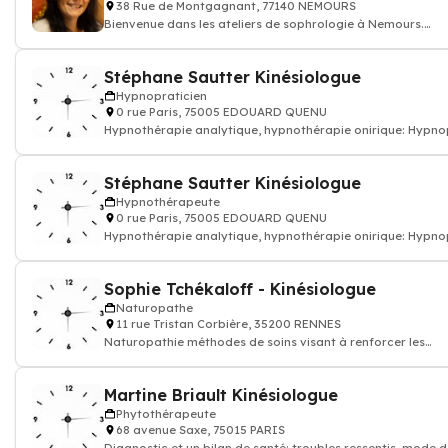
38 Rue de Montgagnant, 77140 NEMOURS
Bienvenue dans les ateliers de sophrologie à Nemours.
Bénéficiez d’un accompagnement
Stéphane Sautter Kinésiologue
Hypnopraticien
0 rue Paris, 75005 EDOUARD QUENU
Hypnothérapie analytique, hypnothérapie onirique: Hypn
contre la dépression, troubl
Stéphane Sautter Kinésiologue
Hypnothérapeute
0 rue Paris, 75005 EDOUARD QUENU
Hypnothérapie analytique, hypnothérapie onirique: Hypn
contre la dépression, troubl
Sophie Tchékaloff - Kinésiologue
Naturopathe
11 rue Tristan Corbière, 35200 RENNES
Naturopathie méthodes de soins visant à renforcer les
défenses de l'organisme
Martine Briault Kinésiologue
Phytothérapeute
68 avenue Saxe, 75015 PARIS