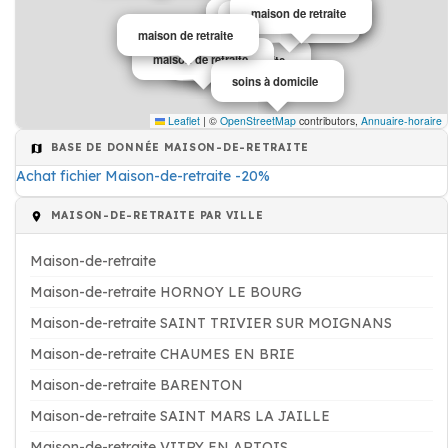
maison de retraite
maison de retraite
maison de retraite
maison de retraite
maison de retraite
maison de retraite
maison de retraite
soins à domicile
Leaflet
|
©
OpenStreetMap
contributors,
Annuaire-horaire
BASE DE DONNÉE MAISON-DE-RETRAITE
Achat fichier Maison-de-retraite -20%
MAISON-DE-RETRAITE PAR VILLE
Maison-de-retraite
Maison-de-retraite HORNOY LE BOURG
Maison-de-retraite SAINT TRIVIER SUR MOIGNANS
Maison-de-retraite CHAUMES EN BRIE
Maison-de-retraite BARENTON
Maison-de-retraite SAINT MARS LA JAILLE
Maison-de-retraite VITRY EN ARTOIS