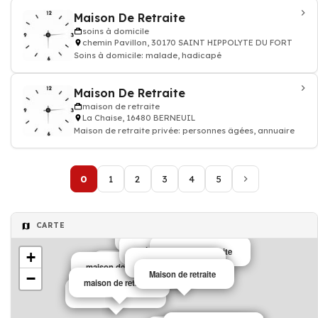
Maison De Retraite
soins à domicile
chemin Pavillon, 30170 SAINT HIPPOLYTE DU FORT
Soins à domicile: malade, hadicapé
Maison De Retraite
maison de retraite
La Chaise, 16480 BERNEUIL
Maison de retraite privée: personnes âgées, annuaire
0
1
2
3
4
5
maison de retraite
CARTE
maison de retraite
maison de retraite
maison de retraite
+
Maison de retraite
maison de retraite
maison de retraite
maison de retraite
maison de retraite
Maison de retraite
−
maison de retraite
maison de retraite