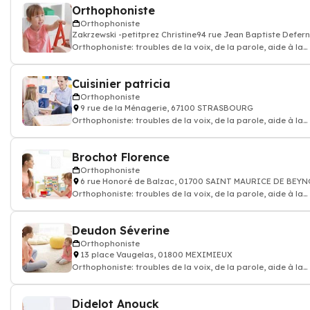
Orthophoniste
Orthophoniste
Zakrzewski -petitprez Christine94 rue Jean Baptiste Defer
Orthophoniste: troubles de la voix, de la parole, aide à la
communication, bégaiement,
Cuisinier patricia
Orthophoniste
9 rue de la Ménagerie, 67100 STRASBOURG
Orthophoniste: troubles de la voix, de la parole, aide à la
communication, bégaiement,
Brochot Florence
Orthophoniste
6 rue Honoré de Balzac, 01700 SAINT MAURICE DE BEY
Orthophoniste: troubles de la voix, de la parole, aide à la
communication, bégaiement,
Deudon Séverine
Orthophoniste
13 place Vaugelas, 01800 MEXIMIEUX
Orthophoniste: troubles de la voix, de la parole, aide à la
communication, bégaiement,
Didelot Anouck