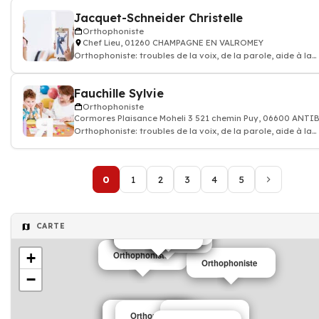
Jacquet-Schneider Christelle
Orthophoniste
Chef Lieu, 01260 CHAMPAGNE EN VALROMEY
Orthophoniste: troubles de la voix, de la parole, aide à la
communication, bégaiement,
Fauchille Sylvie
Orthophoniste
Cormores Plaisance Moheli 3 521 chemin Puy, 06600 ANTI
Orthophoniste: troubles de la voix, de la parole, aide à la
communication, bégaiement,
0
1
2
3
4
5
Orthophoniste
CARTE
Orthophoniste
Orthophoniste
Orthophoniste
Orthophoniste
Orthophoniste
Orthophoniste
+
Orthophoniste
Orthophoniste
−
Orthophoniste
Orthophoniste
Orthophoniste
Orthophoniste