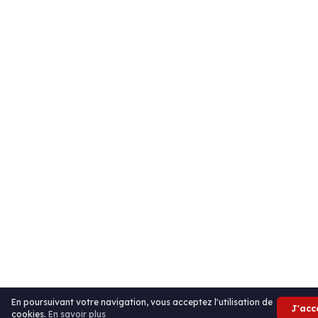
En poursuivant votre navigation, vous acceptez l'utilisation de
J'acc
cookies.
En savoir plus