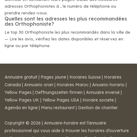
adresses Orthophonistes à , le numéro de téléphone ou
prendre rendez-vous.
Quelles sont les adresses les plus recommandées
des Orthophoniste?
Le top 30 Orthophoniste les plus recommandés dans la ville de
— Lire les avis, vérifiez les dates disponibles et réservez en
ligne ou par téléphone.
Annuaire gratuit
|
Pages jaune
|
Horaires Suisse
|
Horaires
Canada
|
Annuario orari
|
Horaires Maroc
|
Anuario-horario
|
Yellow Pages
|
Oeffnungszeiten firmen
|
Annuaire inversé
|
Yellow Pages UK
|
Yellow Pages USA
|
Horaire societe
|
Agenda en ligne
|
Menu restaurant
|
Gestion de chantier
Copyright © 2026 | Annuaire-horaire est l’annuaire
professionnel qui vous aide à trouver les horaires d’ouverture