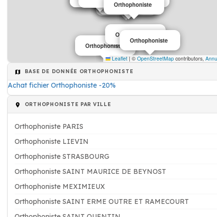
Orthophoniste
Orthophoniste
Orthophoniste
Orthophoniste
Orthophoniste
Orthophoniste
Orthophoniste
Leaflet
|
©
OpenStreetMap
contributors,
Annu
BASE DE DONNÉE ORTHOPHONISTE
Achat fichier Orthophoniste -20%
ORTHOPHONISTE PAR VILLE
Orthophoniste PARIS
Orthophoniste LIEVIN
Orthophoniste STRASBOURG
Orthophoniste SAINT MAURICE DE BEYNOST
Orthophoniste MEXIMIEUX
Orthophoniste SAINT ERME OUTRE ET RAMECOURT
Orthophoniste SAINT QUENTIN