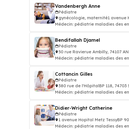
Vandenbergh Anne
Pédiatre
gynécologie, maternité1 avenue 
Médecin: pédiatrie maladies des e
Bendifallah Djamel
Pédiatre
50 rue Ravierue Ambilly, 74107
Médecin: pédiatrie maladies des e
Cottancin Gilles
Pédiatre
380 rue de l'HôpitalBP 118, 747
Médecin: pédiatrie maladies des e
Didier-Wright Catherine
Pédiatre
1 avenue Hopital Metz TessyBP 
Médecin: pédiatrie maladies des e