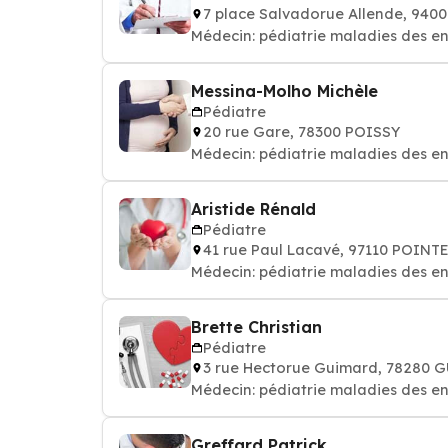
7 place Salvadorue Allende, 940
Médecin: pédiatrie maladies des e
Messina-Molho Michèle
Pédiatre
20 rue Gare, 78300 POISSY
Médecin: pédiatrie maladies des e
Aristide Rénald
Pédiatre
41 rue Paul Lacavé, 97110 POINT
Médecin: pédiatrie maladies des e
Brette Christian
Pédiatre
3 rue Hectorue Guimard, 78280
Médecin: pédiatrie maladies des e
Greffard Patrick