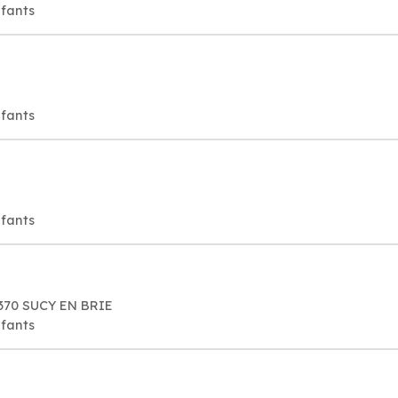
nfants
nfants
nfants
4370 SUCY EN BRIE
nfants