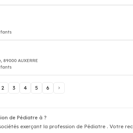
nfants
te, 89000 AUXERRE
nfants
2
3
4
5
6
ion de Pédiatre à ?
ociétés exerçant la profession de Pédiatre . Votre rec