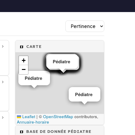
CARTE
+
Pédiatre
Pédiatre
Pédiatre
Pédiatre
Pédiatre
Pédiatre
Pédiatre
Pédiatre
Pédiatre
Pédiatre
Pédiatre
Pédiatre
Pédiatre
Pédiatre
Pédiatre
Pédiatre
Pédiatre
Pédiatre
−
Pédiatre
Pédiatre
Leaflet
|
©
OpenStreetMap
contributors,
Annuaire-horaire
BASE DE DONNÉE PÉDIATRE