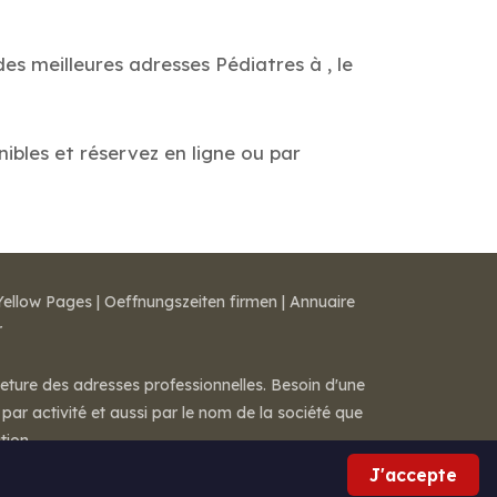
es meilleures adresses Pédiatres à , le
nibles et réservez en ligne ou par
Yellow Pages
|
Oeffnungszeiten firmen
|
Annuaire
r
meture des adresses professionnelles. Besoin d'une
par activité et aussi par le nom de la société que
tion.
J'accepte