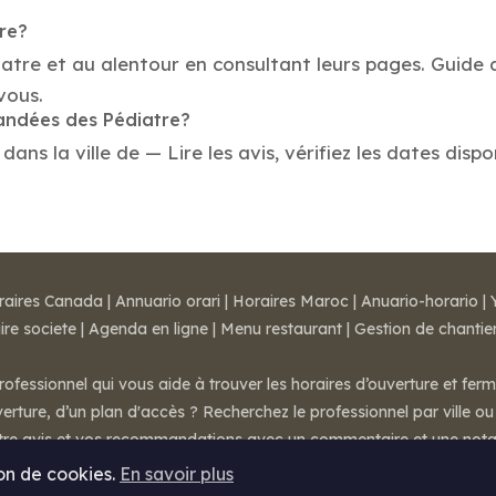
tre?
atre et au alentour en consultant leurs pages. Guide d
vous.
mandées des Pédiatre?
ns la ville de — Lire les avis, vérifiez les dates dispo
raires Canada
|
Annuario orari
|
Horaires Maroc
|
Anuario-horario
|
ire societe
|
Agenda en ligne
|
Menu restaurant
|
Gestion de chantie
rofessionnel qui vous aide à trouver les horaires d’ouverture et fer
rture, d’un plan d'accès ? Recherchez le professionnel par ville ou 
otre avis et vos recommandations avec un commentaire et une nota
ion de cookies.
En savoir plus