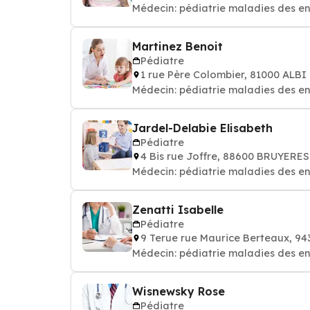
Médecin: pédiatrie maladies des e
Martinez Benoit
Pédiatre
1 rue Père Colombier, 81000 ALBI
Médecin: pédiatrie maladies des e
Jardel-Delabie Elisabeth
Pédiatre
4 Bis rue Joffre, 88600 BRUYERES
Médecin: pédiatrie maladies des e
Zenatti Isabelle
Pédiatre
9 Terue rue Maurice Berteaux, 9
Médecin: pédiatrie maladies des e
Wisnewsky Rose
Pédiatre