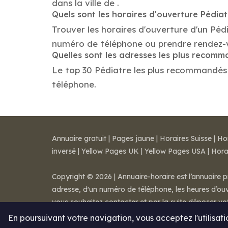
dans la ville de .
Quels sont les horaires d'ouverture Pédia
Trouver les horaires d'ouverture d'un Pédi
numéro de téléphone ou prendre rendez-
Quelles sont les adresses les plus recom
Le top 30 Pédiatre les plus recommandés da
téléphone.
Annuaire gratuit
|
Pages jaune
|
Horaires Suisse
|
Ho
inversé
|
Yellow Pages UK
|
Yellow Pages USA
|
Hora
Copyright © 2026 | Annuaire-horaire est l’annuaire p
adresse, d'un numéro de téléphone, les heures d’ouve
vous souhaitez contacter et par la suite déposer v
Mentions légales
-
Conditions de ventes
-
Contact
En poursuivant votre navigation, vous acceptez l'utilisat