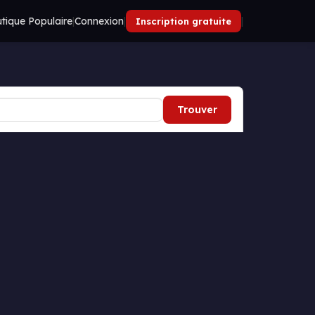
tique Populaire
|
Connexion
|
|
Inscription gratuite
Trouver