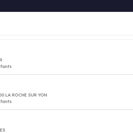
R
nfants
000 LA ROCHE SUR YON
nfants
GES