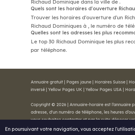
Richaud Dominique dans la ville de .
Quels sont les horaires d'ouverture Rich
Trouver les horaires d'ouverture d'un Ri
Richaud Dominiques à , le numéro de tél
Quelles sont les adresses les plus recom
Le top 30 Richaud Dominique les plus recom
par téléphone.
Annuaire gratuit
|
Pages jaune
|
Horaires Suisse
|
Ho
inversé
|
Yellow Pages UK
|
Yellow Pages USA
|
Hora
Copyright © 2026 | Annuaire-horaire est l’annuaire p
adresse, d'un numéro de téléphone, les heures d’ouve
vous souhaitez contacter et par la suite déposer v
Mentions légales
-
Conditions de ventes
-
Contact
En poursuivant votre navigation, vous acceptez l'utilisat