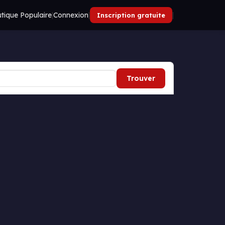
tique Populaire
|
Connexion
|
|
Inscription gratuite
Trouver