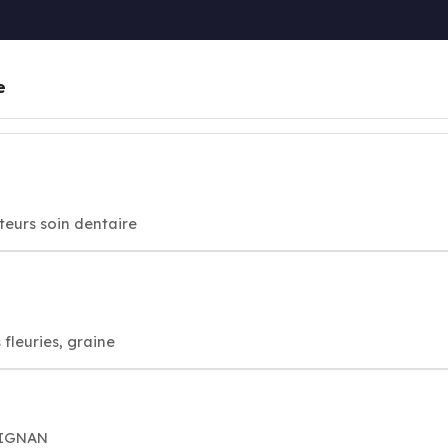
e
cteurs soin dentaire
 fleuries, graine
BIGNAN