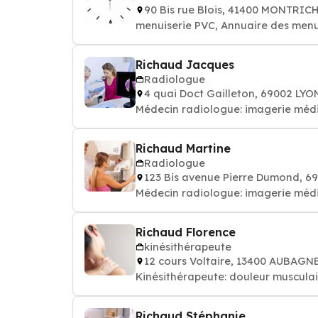
90 Bis rue Blois, 41400 MONTRIC
menuiserie PVC, Annuaire des menu
Richaud Jacques
Radiologue
4 quai Doct Gailleton, 69002 LYO
Médecin radiologue: imagerie méd
Richaud Martine
Radiologue
123 Bis avenue Pierre Dumond, 
Médecin radiologue: imagerie méd
Richaud Florence
kinésithérapeute
12 cours Voltaire, 13400 AUBAGN
Kinésithérapeute: douleur musculai
Richaud Stéphanie