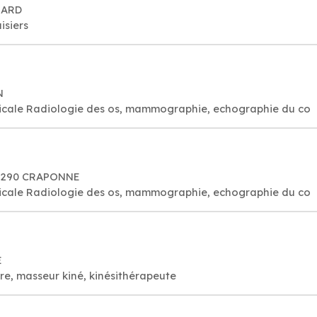
HARD
isiers
N
icale Radiologie des os, mammographie, echographie du co
69290 CRAPONNE
icale Radiologie des os, mammographie, echographie du co
E
re, masseur kiné, kinésithérapeute