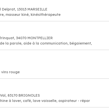
l Delprat, 13013 MARSEILLE
re, masseur kiné, kinésithérapeute
t Trinquat, 34070 MONTPELLIER
 de la voix, de la parole, aide à la communication, bégaiement,
e vins rouge
 Val, 83170 BRIGNOLES
e à laver, café, lave vaisselle, aspirateur - répar