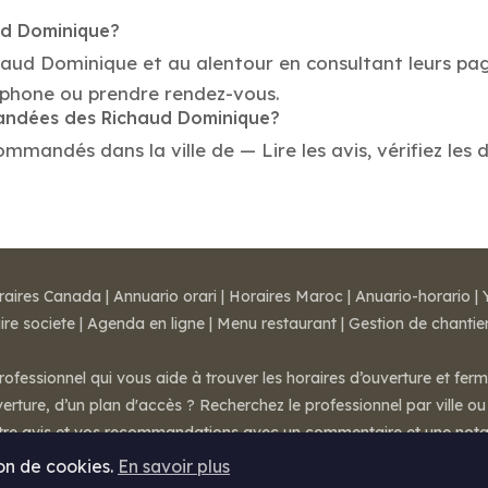
aud Dominique?
chaud Dominique et au alentour en consultant leurs pag
éphone ou prendre rendez-vous.
mandées des Richaud Dominique?
mandés dans la ville de — Lire les avis, vérifiez les d
raires Canada
|
Annuario orari
|
Horaires Maroc
|
Anuario-horario
|
ire societe
|
Agenda en ligne
|
Menu restaurant
|
Gestion de chantie
rofessionnel qui vous aide à trouver les horaires d’ouverture et fer
rture, d’un plan d'accès ? Recherchez le professionnel par ville ou 
otre avis et vos recommandations avec un commentaire et une nota
ion de cookies.
En savoir plus