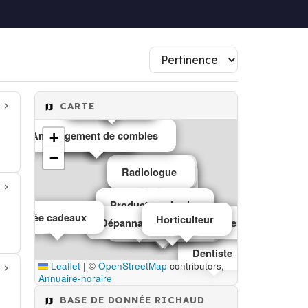
Infectiologue
Andrologue
CARTE
Aménagement de combles
Menuiserie
menuisier
+
−
Radiologue
Radiologue
Secrétariat
Producteur de vin
Producteur de vin
Coursier
Pépiniériste
Idée cadeaux
Orthophoniste
Horticulteur
Dépannage d'électroménager
kinésithérapeute
kinésithérapeute
Librairie
Dentiste
Leaflet
|
©
OpenStreetMap
contributors,
Annuaire-horaire
BASE DE DONNÉE RICHAUD