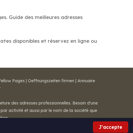
es. Guide des meilleures adresses
ates disponibles et réservez en ligne ou
Yellow Pages
|
Oeffnungszeiten firmen
|
Annuaire
r
meture des adresses professionnelles. Besoin d'une
par activité et aussi par le nom de la société que
tion.
J'accepte