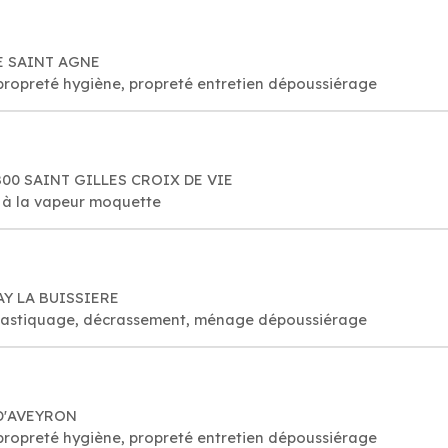
LE SAINT AGNE
propreté hygiène, propreté entretien dépoussiérage
5800 SAINT GILLES CROIX DE VIE
e à la vapeur moquette
UAY LA BUISSIERE
é, astiquage, décrassement, ménage dépoussiérage
 D'AVEYRON
propreté hygiène, propreté entretien dépoussiérage