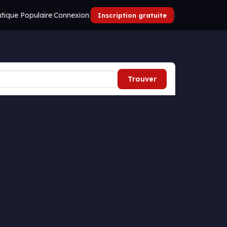
tique Populaire
|
Connexion
|
|
Inscription gratuite
Trouver