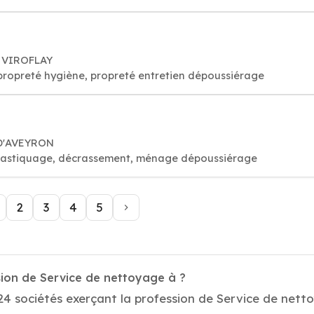
0 VIROFLAY
propreté hygiène, propreté entretien dépoussiérage
 D'AVEYRON
é, astiquage, décrassement, ménage dépoussiérage
2
3
4
5
sion de Service de nettoyage à ?
24 sociétés exerçant la profession de Service de nett