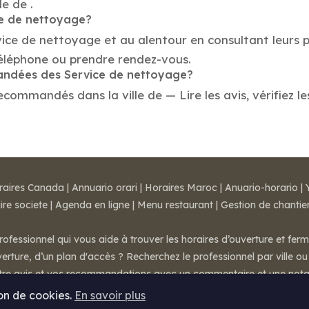
le de .
ce de nettoyage?
vice de nettoyage et au alentour en consultant leurs 
téléphone ou prendre rendez-vous.
mandées des Service de nettoyage?
commandés dans la ville de — Lire les avis, vérifiez le
raires Canada
|
Annuario orari
|
Horaires Maroc
|
Anuario-horario
|
ire societe
|
Agenda en ligne
|
Menu restaurant
|
Gestion de chantie
rofessionnel qui vous aide à trouver les horaires d’ouverture et fer
rture, d’un plan d'accès ? Recherchez le professionnel par ville ou 
otre avis et vos recommandations avec un commentaire et une nota
ion de cookies.
En savoir plus