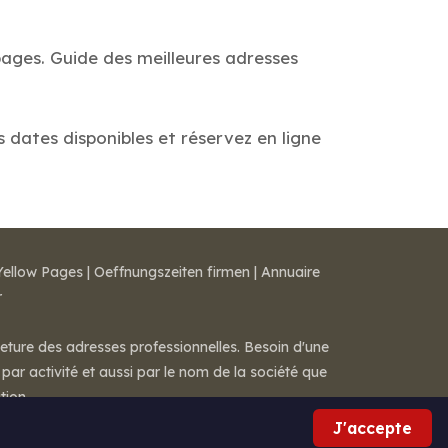
pages. Guide des meilleures adresses
s dates disponibles et réservez en ligne
Yellow Pages
|
Oeffnungszeiten firmen
|
Annuaire
r
meture des adresses professionnelles. Besoin d'une
par activité et aussi par le nom de la société que
tion.
J'accepte