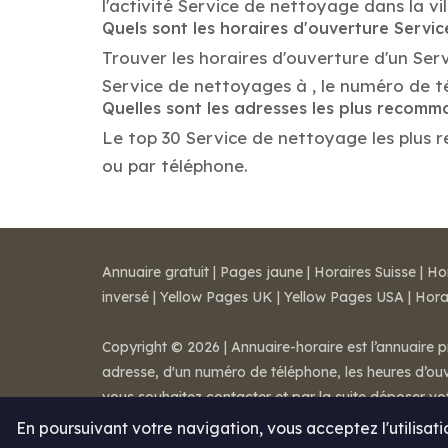
l'activité Service de nettoyage dans la vil
Quels sont les horaires d'ouverture Servi
Trouver les horaires d'ouverture d'un Ser
Service de nettoyages à , le numéro de 
Quelles sont les adresses les plus recom
Le top 30 Service de nettoyage les plus re
ou par téléphone.
Annuaire gratuit
|
Pages jaune
|
Horaires Suisse
|
Ho
inversé
|
Yellow Pages UK
|
Yellow Pages USA
|
Hora
Copyright © 2026 | Annuaire-horaire est l’annuaire p
adresse, d'un numéro de téléphone, les heures d’ouve
vous souhaitez contacter et par la suite déposer v
Mentions légales
-
Conditions de ventes
-
Contact
En poursuivant votre navigation, vous acceptez l'utilisat