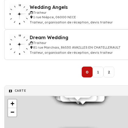
Wedding Angels
Traiteur
1 rue Nièpce, 06000 NICE
Traiteur, organisation de réception, devis traiteur
Dream Wedding
Traiteur
81 rue Marchais, 86530 AVAILLES EN CHATELLERAULT
Traiteur, organisation de réception, devis traiteur
0
1
2
Traiteur
Traiteur
Organisateur de mariage
Location de salle
Wedding Planner
Wedding Planner
Exploitant de loisirs
Organisateur de mariage
CARTE
Traiteur
Wedding Planner
Exploitant de loisirs
Prestataire de mariage
Location de tente
Wedding Planner
Traiteur
Traiteur
Location de matériel
+
−