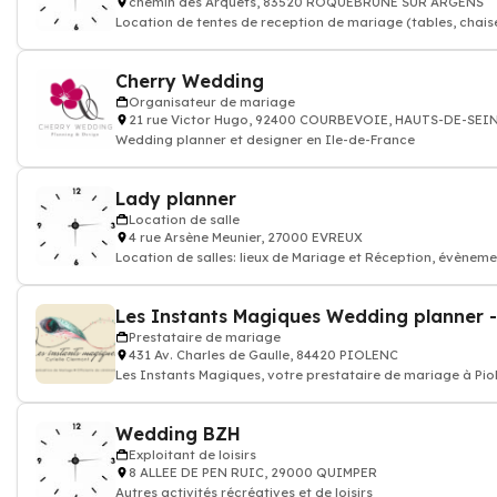
chemin des Arquets, 83520 ROQUEBRUNE SUR ARGENS
Location de tentes de reception de mariage (tables, chais
Cherry Wedding
Organisateur de mariage
21 rue Victor Hugo, 92400 COURBEVOIE, HAUTS-DE-SEI
Wedding planner et designer en Ile-de-France
Lady planner
Location de salle
4 rue Arsène Meunier, 27000 EVREUX
Location de salles: lieux de Mariage et Réception, évèneme
Les Instants Magiques Wedding planner 
Prestataire de mariage
431 Av. Charles de Gaulle, 84420 PIOLENC
Les Instants Magiques, votre prestataire de mariage à Piol
Wedding BZH
Exploitant de loisirs
8 ALLEE DE PEN RUIC, 29000 QUIMPER
Autres activités récréatives et de loisirs