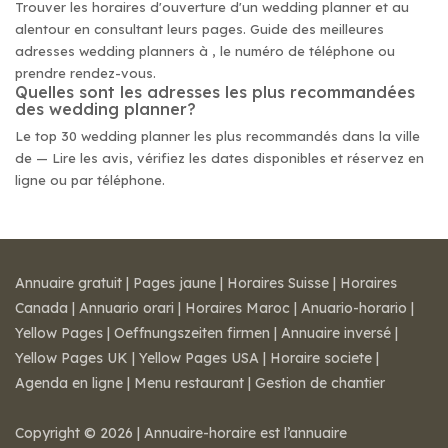
Trouver les horaires d'ouverture d'un wedding planner et au
alentour en consultant leurs pages. Guide des meilleures
adresses wedding planners à , le numéro de téléphone ou
prendre rendez-vous.
Quelles sont les adresses les plus recommandées
des wedding planner?
Le top 30 wedding planner les plus recommandés dans la ville
de — Lire les avis, vérifiez les dates disponibles et réservez en
ligne ou par téléphone.
Annuaire gratuit
|
Pages jaune
|
Horaires Suisse
|
Horaires
Canada
|
Annuario orari
|
Horaires Maroc
|
Anuario-horario
|
Yellow Pages
|
Oeffnungszeiten firmen
|
Annuaire inversé
|
Yellow Pages UK
|
Yellow Pages USA
|
Horaire societe
|
Agenda en ligne
|
Menu restaurant
|
Gestion de chantier
Copyright © 2026 | Annuaire-horaire est l’annuaire