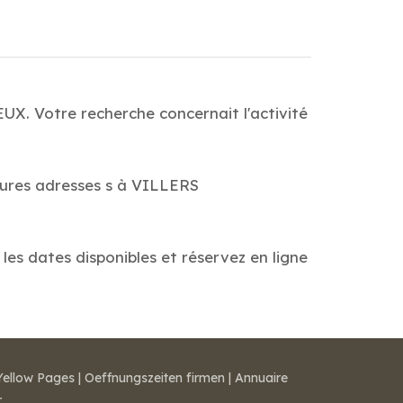
X. Votre recherche concernait l'activité
leures adresses s à VILLERS
es dates disponibles et réservez en ligne
Yellow Pages
|
Oeffnungszeiten firmen
|
Annuaire
r