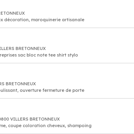
BRETONNEUX
oux décoration, maroquinerie artisanale
 VILLERS BRETONNEUX
eprises sac bloc note tee shirt stylo
LERS BRETONNEUX
ulissant, ouverture fermeture de porte
, 80800 VILLERS BRETONNEUX
me, coupe coloration cheveux, shampoing