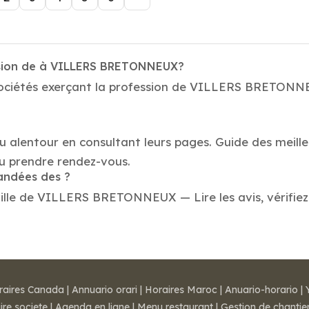
ession de à VILLERS BRETONNEUX?
sociétés exerçant la profession de VILLERS BRETONNEU
au alentour en consultant leurs pages. Guide des meil
 prendre rendez-vous.
mandées des ?
lle de VILLERS BRETONNEUX — Lire les avis, vérifiez l
raires Canada
|
Annuario orari
|
Horaires Maroc
|
Anuario-horario
|
ire societe
|
Agenda en ligne
|
Menu restaurant
|
Gestion de chantie