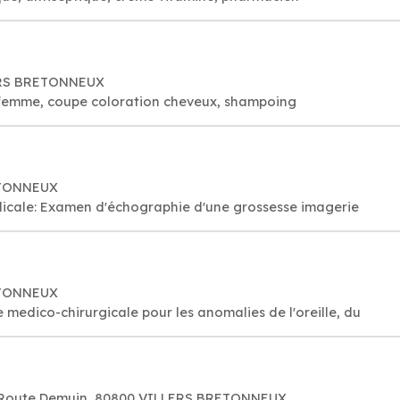
LERS BRETONNEUX
 femme, coupe coloration cheveux, shampoing
ETONNEUX
icale: Examen d'échographie d'une grossesse imagerie
ETONNEUX
 medico-chirurgicale pour les anomalies de l'oreille, du
st Route Demuin, 80800 VILLERS BRETONNEUX