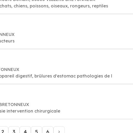
ats, chiens, poissons, oiseaux, rongeurs, reptiles
ONNEUX
ucteurs
ETONNEUX
ppareil digestif, brûlures d'estomac pathologies de l
S BRETONNEUX
ie intervention chirurgicale
2
3
4
5
6