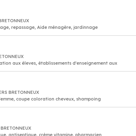
S BRETONNEUX
age, repassage, Aide ménagère, jardinnage
BRETONNEUX
Collège public: apprentissage éducation aux éleves, établissements d'enseignement aux
ILLERS BRETONNEUX
 femme, coupe coloration cheveux, shampoing
RS BRETONNEUX
ue, antiseptique, crème vitamine, pharmacien