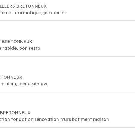
 VILLERS BRETONNEUX
ystème informatique, jeux online
ERS BRETONNEUX
n rapide, bon resto
RETONNEUX
uminium, menuisier pvc
RS BRETONNEUX
ction fondation rénovation murs batiment maison