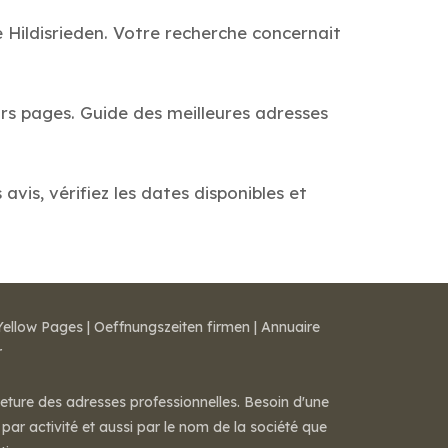
 Hildisrieden. Votre recherche concernait
urs pages. Guide des meilleures adresses
avis, vérifiez les dates disponibles et
Yellow Pages
|
Oeffnungszeiten firmen
|
Annuaire
r
meture des adresses professionnelles. Besoin d'une
par activité et aussi par le nom de la société que