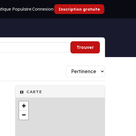
tique Populaire
|
Connexion
|
|
Inscription gratuite
Trouver
CARTE
+
−