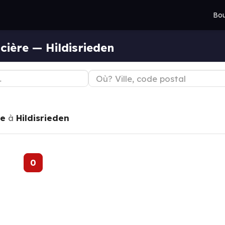
Bou
cière — Hildisrieden
re
à
Hildisrieden
0