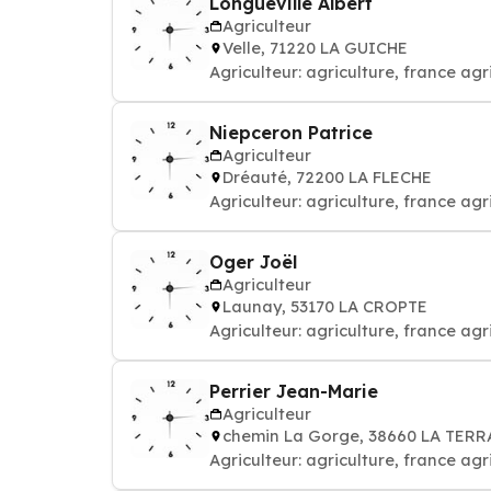
Longueville Albert
Agriculteur
Velle, 71220 LA GUICHE
Agriculteur: agriculture, france ag
Niepceron Patrice
Agriculteur
Dréauté, 72200 LA FLECHE
Agriculteur: agriculture, france ag
Oger Joël
Agriculteur
Launay, 53170 LA CROPTE
Agriculteur: agriculture, france ag
Perrier Jean-Marie
Agriculteur
chemin La Gorge, 38660 LA TER
Agriculteur: agriculture, france ag