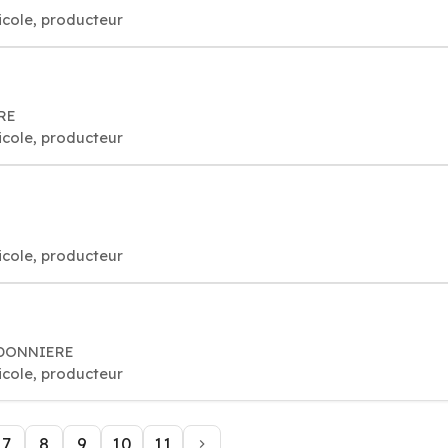
ricole, producteur
ERE
ricole, producteur
ricole, producteur
UDONNIERE
ricole, producteur
7
8
9
10
11