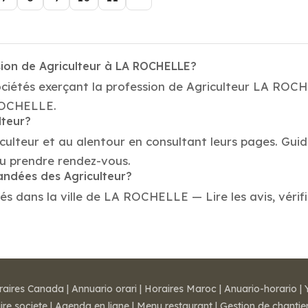
sion de Agriculteur à LA ROCHELLE?
ociétés exerçant la profession de Agriculteur LA ROC
 ROCHELLE.
lteur?
iculteur et au alentour en consultant leurs pages. Guid
 prendre rendez-vous.
andées des Agriculteur?
s dans la ville de LA ROCHELLE — Lire les avis, vérifi
raires Canada
|
Annuario orari
|
Horaires Maroc
|
Anuario-horario
|
ire societe
|
Agenda en ligne
|
Menu restaurant
|
Gestion de chantie