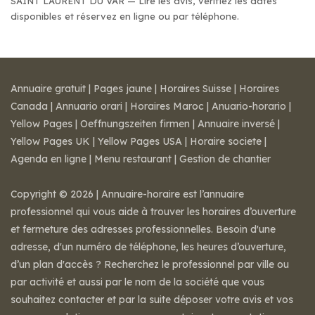
SAINT LAURENT DU VAR — Lire les avis, vérifiez les dates
disponibles et réservez en ligne ou par téléphone.
Annuaire gratuit
|
Pages jaune
|
Horaires Suisse
|
Horaires
Canada
|
Annuario orari
|
Horaires Maroc
|
Anuario-horario
|
Yellow Pages
|
Oeffnungszeiten firmen
|
Annuaire inversé
|
Yellow Pages UK
|
Yellow Pages USA
|
Horaire societe
|
Agenda en ligne
|
Menu restaurant
|
Gestion de chantier
Copyright © 2026 | Annuaire-horaire est l’annuaire
professionnel qui vous aide à trouver les horaires d’ouverture
et fermeture des adresses professionnelles. Besoin d'une
adresse, d'un numéro de téléphone, les heures d’ouverture,
d’un plan d'accès ? Recherchez le professionnel par ville ou
par activité et aussi par le nom de la société que vous
souhaitez contacter et par la suite déposer votre avis et vos