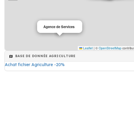
Agence de Services
Leaflet
|
©
OpenStreetMap
contribu
BASE DE DONNÉE AGRICULTURE
Achat fichier Agriculture -20%