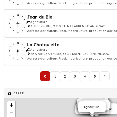
Adresse agriculteur. Produit agriculture, production agrico
Jean du Ble
Agriculture
3 Jean du Ble, 71210 SAINT LAURENT D'ANDENAY
Adresse agriculteur. Produit agriculture, production agrico
La Chatoulette
Agriculture
22 A rue Carue tujac, 33112 SAINT LAURENT MEDOC
Adresse agriculteur. Produit agriculture, production agrico
0
1
2
3
4
5
CARTE
Agriculture
Agriculture
Agriculture
+
Agriculture
Agriculture
Agriculture
Agriculture
Agriculture
Agriculture
Agriculture
Agriculture
Agriculture
Agriculture
Agriculture
Agriculture
Agriculture
Agriculture
Agriculture
Agriculture biologique
−