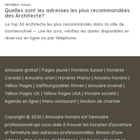
rendez-vous.
Quelles sont les adresses les plus recommandées
des Architecte?
Le top 30 Architecte les plus recommandés dans la ville de
Gontenschwil — Lire les avis, vérifiez les dates disponibles et
réservez en ligne ou par téléphone.
Annuaire gratuit
|
Pages jaune
|
Horaires Suisse
|
Horaires
Canada
|
Annuario orari
|
Horaires Maroc
|
Anuario-horario
|
Yellow Pages
|
Oeffnungszeiten firmen
|
Annuaire inversé
|
Yellow Pages UK
|
Yellow Pages USA
|
Horaire societe
|
Agenda en ligne
|
Menu restaurant
|
Gestion de chantier
Copyright © 2026 | Annuaire-horaire est l’annuaire
professionnel qui vous aide à trouver les horaires d’ouverture
et fermeture des adresses professionnelles. Besoin d'une