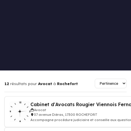
12
résultats pour
Avocat
à
Rochefort
Cabinet d'Avocats Rougier Viennois Fern
Avocat
37 avenue Diéras, 17300 ROCHEFORT
Accompagne procédure judiciaire et conseille aux question
vos droi