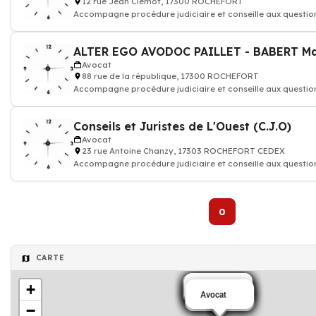
12 rue Jean Clémot, 17300 ROCHEFORT
Accompagne procédure judiciaire et conseille aux question
vos droi
Avocat
88 rue de la république, 17300 ROCHEFORT
Accompagne procédure judiciaire et conseille aux question
vos droi
Conseils et Juristes de L'Ouest (C.J.O)
Avocat
23 rue Antoine Chanzy, 17303 ROCHEFORT CEDEX
Accompagne procédure judiciaire et conseille aux question
vos droi
0
CARTE
+
Avocat
Avocat
Avocat
Avocat
Avocat
Avocat
Avocat
Avocat
Avocat
Avocat
Avocat
−