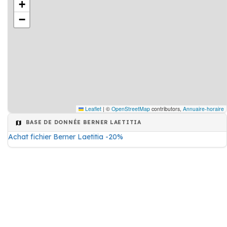
+
−
Leaflet
|
©
OpenStreetMap
contributors,
Annuaire-horaire
BASE DE DONNÉE BERNER LAETITIA
Achat fichier Berner Laetitia -20%