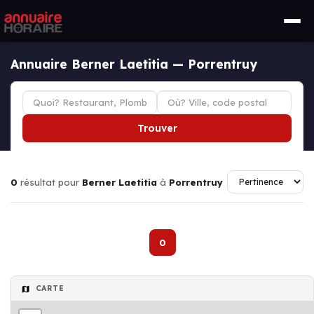
Annuaire Berner Laetitia — Porrentruy
Trouver
0
résultat pour
Berner Laetitia
à
Porrentruy
0
CARTE