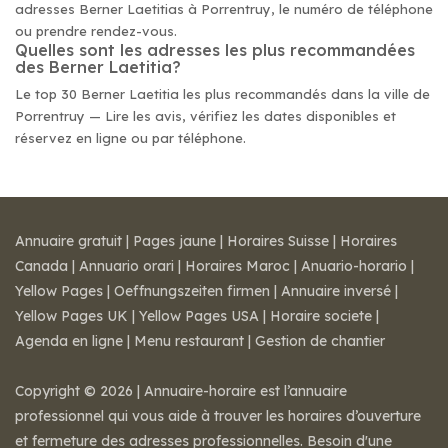
adresses Berner Laetitias à Porrentruy, le numéro de téléphone
ou prendre rendez-vous.
Quelles sont les adresses les plus recommandées
des Berner Laetitia?
Le top 30 Berner Laetitia les plus recommandés dans la ville de
Porrentruy — Lire les avis, vérifiez les dates disponibles et
réservez en ligne ou par téléphone.
Annuaire gratuit
|
Pages jaune
|
Horaires Suisse
|
Horaires
Canada
|
Annuario orari
|
Horaires Maroc
|
Anuario-horario
|
Yellow Pages
|
Oeffnungszeiten firmen
|
Annuaire inversé
|
Yellow Pages UK
|
Yellow Pages USA
|
Horaire societe
|
Agenda en ligne
|
Menu restaurant
|
Gestion de chantier
Copyright © 2026 | Annuaire-horaire est l’annuaire
professionnel qui vous aide à trouver les horaires d’ouverture
et fermeture des adresses professionnelles. Besoin d'une