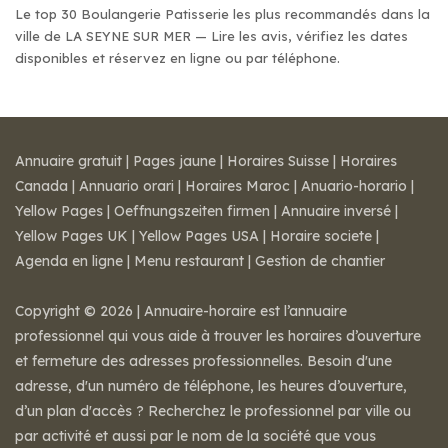
Le top 30 Boulangerie Patisserie les plus recommandés dans la
ville de LA SEYNE SUR MER — Lire les avis, vérifiez les dates
disponibles et réservez en ligne ou par téléphone.
Annuaire gratuit
|
Pages jaune
|
Horaires Suisse
|
Horaires
Canada
|
Annuario orari
|
Horaires Maroc
|
Anuario-horario
|
Yellow Pages
|
Oeffnungszeiten firmen
|
Annuaire inversé
|
Yellow Pages UK
|
Yellow Pages USA
|
Horaire societe
|
Agenda en ligne
|
Menu restaurant
|
Gestion de chantier
Copyright © 2026 | Annuaire-horaire est l’annuaire
professionnel qui vous aide à trouver les horaires d’ouverture
et fermeture des adresses professionnelles. Besoin d'une
adresse, d'un numéro de téléphone, les heures d’ouverture,
d’un plan d'accès ? Recherchez le professionnel par ville ou
par activité et aussi par le nom de la société que vous