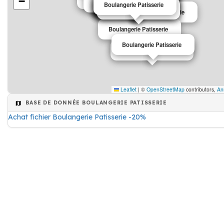
−
Boulangerie Patisserie
Boulangerie Patisserie
Boulangerie Patisserie
Boulangerie Patisserie
Boulangerie Patisserie
Boulangerie Patisserie
Boulangerie Patisserie
Boulangerie Patisserie
Boulangerie Patisserie
Boulangerie Patisserie
Boulangerie Patisserie
Boulangerie Patisserie
Boulangerie Patisserie
Boulangerie Patisserie
Boulangerie Patisserie
Boulangerie Patisserie
Leaflet
|
©
OpenStreetMap
contributors,
An
BASE DE DONNÉE BOULANGERIE PATISSERIE
Achat fichier Boulangerie Patisserie -20%