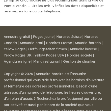
Le top 30 Chauffagiste les plus recommandés dans la ville de
Pont a Vendin — Lire les avis, vérifiez les dates disponibles et
réservez en ligne ou par téléphone.
Annuaire gratuit
|
Pages jaune
|
Horaires Suisse
|
Horaires
Canada
|
Annuario orari
|
Horaires Maroc
|
Anuario-horario
|
Yellow Pages
|
Oeffnungszeiten firmen
|
Annuaire inversé
|
Yellow Pages UK
|
Yellow Pages USA
|
Horaire societe
|
Agenda en ligne
|
Menu restaurant
|
Gestion de chantier
Copyright © 2026 | Annuaire-horaire est l’annuaire
professionnel qui vous aide à trouver les horaires d’ouverture
et fermeture des adresses professionnelles. Besoin d'une
adresse, d'un numéro de téléphone, les heures d’ouverture,
d’un plan d'accès ? Recherchez le professionnel par ville ou
par activité et aussi par le nom de la société que vous