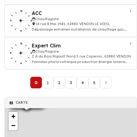
radiateur
ACC
Chauffagiste
14 rue 8 Mai 1945, 62880 VENDIN LE VIEIL
Dépannage entretien installation de chauffage gaz,
fioul - Chauffagiste
Expert Clim
Chauffagiste
Z A du Bois Rigault Nord 5 rue Copernic, 62880 VENDIN LE
Panneau photovoltaique production énergie solaire
renouvelable thermique - Devis insta
0
1
2
3
4
5
Chauffagiste
Chauffagiste
Chauffagiste
Chauffagiste
Chauffagiste
CARTE
+
−