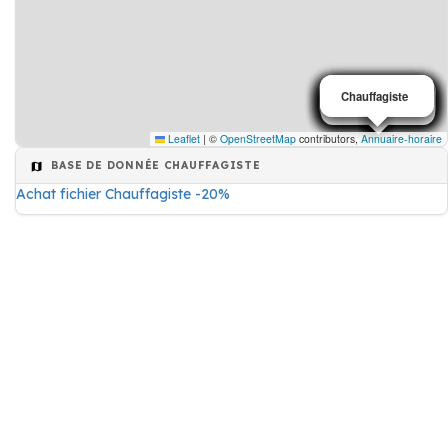
Chauffagiste
Chauffagiste
Chauffagiste
Chauffagiste
Chauffagiste
Chauffagiste
Chauffagiste
Chauffagiste
Chauffagiste
Chauffagiste
Chauffagiste
Chauffagiste
Chauffagiste
Chauffagiste
Chauffagiste
Leaflet
|
©
OpenStreetMap
contributors,
Annuaire-horaire
BASE DE DONNÉE CHAUFFAGISTE
Achat fichier Chauffagiste -20%