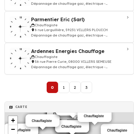
Dépannage de chauffage gaz, électrique -
Chauffagiste
Parmentier Eric (Sarl)
Chauffagiste
6 rue Larguillière, 59231 VILLERS PLOUICH
Dépannage de chauffage gaz, électrique -
Chauffagiste
Ardennes Energies Chauffage
Chauffagiste
56 rue Pierre Curie, 08000 VILLERS SEMEUSE
Dépannage de chauffage gaz, électrique -
Chauffagiste
0
1
2
3
CARTE
Chauffagiste
Chauffagiste
Chauffagiste
Chauffagiste
Chauffagiste
Chauffagiste
Chauffagiste
Chauffagiste
Chauffagiste
+
Chauffagiste
Chauffagiste
Chauffagiste
Chauffagiste
Chauffagiste
−
Chauffagiste
Chauffagiste
Chauffagiste