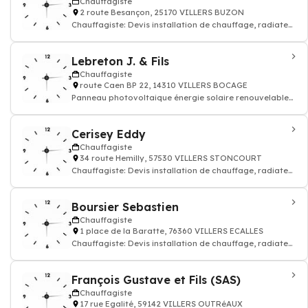
Chauffagiste
2 route Besançon, 25170 VILLERS BUZON
Chauffagiste: Devis installation de chauffage, radiateur
électrique, gaz
Lebreton J. & Fils
Chauffagiste
route Caen BP 22, 14310 VILLERS BOCAGE
Panneau photovoltaique énergie solaire renouvelable
thermique - Chauffagiste: installatio
Cerisey Eddy
Chauffagiste
34 route Hemilly, 57530 VILLERS STONCOURT
Chauffagiste: Devis installation de chauffage, radiateur
électrique, gaz
Boursier Sebastien
Chauffagiste
1 place de la Baratte, 76360 VILLERS ECALLES
Chauffagiste: Devis installation de chauffage, radiateur
électrique, gaz
François Gustave et Fils (SAS)
Chauffagiste
17 rue Egalité, 59142 VILLERS OUTRéAUX