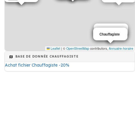
Chauffagiste
Chauffagiste
Chauffagiste
Leaflet
|
©
OpenStreetMap
contributors,
Annuaire-horaire
BASE DE DONNÉE CHAUFFAGISTE
Achat fichier Chauffagiste -20%