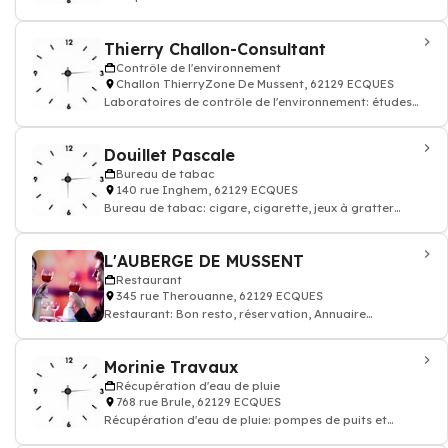
Thierry Challon-Consultant
Contrôle de l'environnement
Challon ThierryZone De Mussent, 62129 ECQUES
Laboratoires de contrôle de l'environnement: études
réglementaire, contrôleur air eau,
Douillet Pascale
Bureau de tabac
140 rue Inghem, 62129 ECQUES
Bureau de tabac: cigare, cigarette, jeux à gratter
française des jeux, pmu, buraliste
L'AUBERGE DE MUSSENT
Restaurant
345 rue Therouanne, 62129 ECQUES
Restaurant: Bon resto, réservation, Annuaire
restaurant
Morinie Travaux
Récupération d'eau de pluie
768 rue Brule, 62129 ECQUES
Récupération d'eau de pluie: pompes de puits et
forage, arrosage du jardin, filtration d