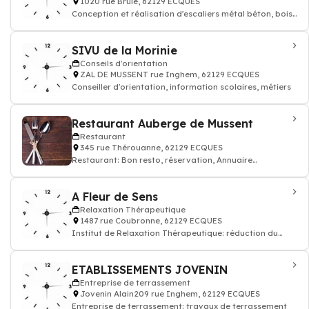
1020 rue Brûlé, 62129 ECQUES
Conception et réalisation d'escaliers métal béton, bois
sur mesure, pose rampe escalato
SIVU de la Morinie
Conseils d'orientation
ZAL DE MUSSENT rue Inghem, 62129 ECQUES
Conseiller d'orientation, information scolaires, métiers
Restaurant Auberge de Mussent
Restaurant
345 rue Thérouanne, 62129 ECQUES
Restaurant: Bon resto, réservation, Annuaire
restaurant
A Fleur de Sens
Relaxation Thérapeutique
1487 rue Coubronne, 62129 ECQUES
Institut de Relaxation Thérapeutique: réduction du
stress détente bien-être
ETABLISSEMENTS JOVENIN
Entreprise de terrassement
Jovenin Alain209 rue Inghem, 62129 ECQUES
Entreprise de terrassement: travaux de terrassement