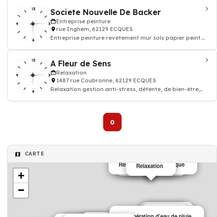
Societe Nouvelle De Backer
Entreprise peinture
rue Inghem, 62129 ECQUES
Entreprise peinture revêtement mur sols papier peint.
Devis travaux peinture decoration
A Fleur de Sens
Relaxation
1487 rue Coubronne, 62129 ECQUES
Relaxation gestion anti-stress, détente, de bien-être,
zen atittude
0
CARTE
Relaxation Thérapeutique
Salon de massage
Relaxation
+
−
menuisier
Menuiserie
Escalier
Récupération d'eau de pluie