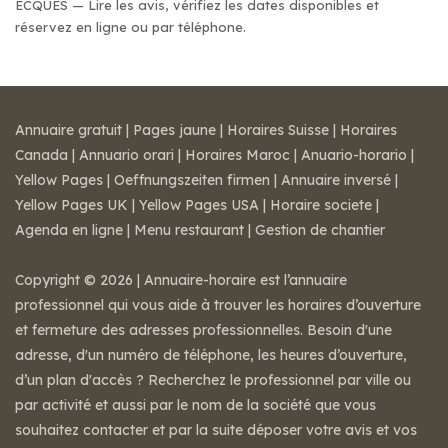
ECQUES — Lire les avis, vérifiez les dates disponibles et
réservez en ligne ou par téléphone.
Annuaire gratuit
|
Pages jaune
|
Horaires Suisse
|
Horaires
Canada
|
Annuario orari
|
Horaires Maroc
|
Anuario-horario
|
Yellow Pages
|
Oeffnungszeiten firmen
|
Annuaire inversé
|
Yellow Pages UK
|
Yellow Pages USA
|
Horaire societe
|
Agenda en ligne
|
Menu restaurant
|
Gestion de chantier
Copyright © 2026 | Annuaire-horaire est l’annuaire
professionnel qui vous aide à trouver les horaires d’ouverture
et fermeture des adresses professionnelles. Besoin d'une
adresse, d'un numéro de téléphone, les heures d’ouverture,
d’un plan d'accès ? Recherchez le professionnel par ville ou
par activité et aussi par le nom de la société que vous
souhaitez contacter et par la suite déposer votre avis et vos