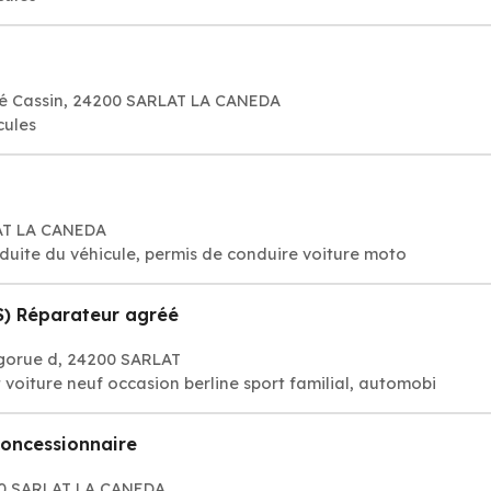
né Cassin, 24200 SARLAT LA CANEDA
cules
AT LA CANEDA
duite du véhicule, permis de conduire voiture moto
) Réparateur agréé
igorue d, 24200 SARLAT
 voiture neuf occasion berline sport familial, automobi
Concessionnaire
200 SARLAT LA CANEDA