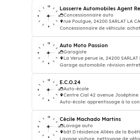
Lasserre Automobiles Agent Re
Concessionnaire auto
rue Poulgue, 24200 SARLAT LA 
Concessionnaire de véhicule: achat
Auto Moto Passion
Garagiste
La Verue perue ie, 24200 SARLA
Garage automobile: révision entret
E.C.O.24
Auto-école
Centre Cial 42 avenue Joséphin
Auto-école: apprentissage à la con
Cécile Machado Martins
Lavage auto
bât D résidence Allées de la Bo
Lavage voiture, nettoyage de véhi