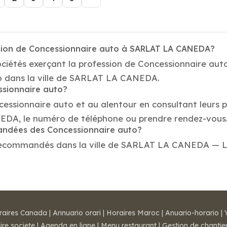
ssion de Concessionnaire auto à SARLAT LA CANEDA?
sociétés exerçant la profession de Concessionnaire 
to dans la ville de SARLAT LA CANEDA.
ssionnaire auto?
cessionnaire auto et au alentour en consultant leurs 
DA, le numéro de téléphone ou prendre rendez-vous
mandées des Concessionnaire auto?
recommandés dans la ville de SARLAT LA CANEDA — Lire 
raires Canada
|
Annuario orari
|
Horaires Maroc
|
Anuario-horario
|
ire societe
|
Agenda en ligne
|
Menu restaurant
|
Gestion de chantie