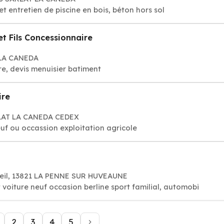
 et entretien de piscine en bois, béton hors sol
et Fils Concessionnaire
 LA CANEDA
e, devis menuisier batiment
ire
RLAT LA CANEDA CEDEX
euf ou occassion exploitation agricole
leil, 13821 LA PENNE SUR HUVEAUNE
 voiture neuf occasion berline sport familial, automobi
2
3
4
5