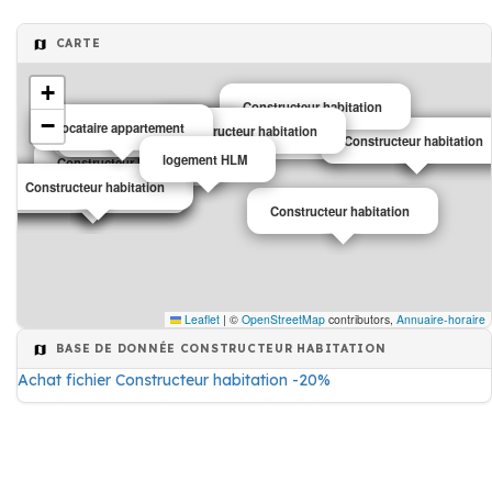
CARTE
+
Constructeur habitation
−
Locataire appartement
Constructeur habitation
Constructeur habitation
Constructeur habitation
Constructeur habitation
Constructeur habitation
Constructeur habitation
Constructeur habitation
Constructeur habitation
logement HLM
Constructeur habitation
Constructeur habitation
Constructeur habitation
Constructeur habitation
Constructeur habitation
Constructeur habitation
Leaflet
|
©
OpenStreetMap
contributors,
Annuaire-horaire
BASE DE DONNÉE CONSTRUCTEUR HABITATION
Achat fichier Constructeur habitation -20%