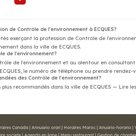
sion de Contrôle de l'environnement à ECQUES?
étés exerçant la profession de Contrôle de l'environ
onnement dans la ville de ECQUES.
ôle de l'environnement?
trôle de l'environnement et au alentour en consultant
 ECQUES, le numéro de téléphone ou prendre rendez-v
mandées des Contrôle de l'environnement?
 plus recommandés dans la ville de ECQUES — Lire les a
raires Canada
|
Annuario orari
|
Horaires Maroc
|
Anuario-horario
|
ire societe
|
Agenda en ligne
|
Menu restaurant
|
Gestion de chantie