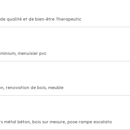
utique relaxante, de qualité et de bien-être Therapeutic
uminium, menuisier pvc
on, renovation de bois, meuble
ers métal béton, bois sur mesure, pose rampe escalato