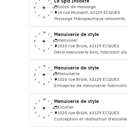
Le Spa Insolite
Salon de massage
14 rue Mussent, 62129 ECQUES
Massage thérape
Menuiserie de style
menuisier
1020 rue Brule, 62129 ECQUES
Devis menuiserie bois, fabricant al
Menuiserie de style
Menuiserie
1020 rue Brûlé, 62129 ECQUES
Entreprise de menuiserie: fabricati
Menuiserie de style
Escalier
1020 rue Brûlé, 62129 ECQUES
Conception et réalisation d'escali