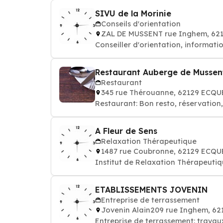
SIVU de la Morinie
Conseils d'orientation
ZAL DE MUSSENT rue Inghem, 62
Conseiller d'orientation, informatio
Restaurant Auberge de Mussen
Restaurant
345 rue Thérouanne, 62129 ECQU
Restaurant: Bon resto, réservation
A Fleur de Sens
Relaxation Thérapeutique
1487 rue Coubronne, 62129 ECQU
Institut de Relaxation Thérapeutiq
ETABLISSEMENTS JOVENIN
Entreprise de terrassement
Jovenin Alain209 rue Inghem, 6
Entreprise de terrassement: trava