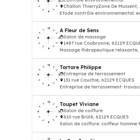
Challon ThierryZone De Mussent
Etude contrôle environnemental: ea
A Fleur de Sens
Salon de massage
1487 rue Coubronne, 62129 ECQU
Massage thérape
Tartare Philippe
Entreprise de terrassement
131 rue Cauchie, 62129 ECQUES
Entreprise de terrassement: trava
Toupet Viviane
Salon de coiffure
610 rue Brûlé, 62129 ECQUES
Salon de coiffure: coiffeur homme