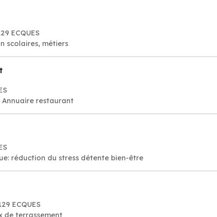
129 ECQUES
n scolaires, métiers
t
ES
, Annuaire restaurant
ES
ue: réduction du stress détente bien-être
2129 ECQUES
ux de terrassement