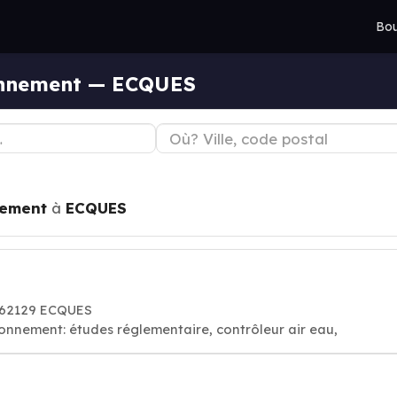
Bou
ronnement — ECQUES
nement
à
ECQUES
, 62129 ECQUES
ronnement: études réglementaire, contrôleur air eau,