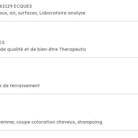
Co
C
, 62129 ECQUES
ux, air, surfaces, Laboratoire analyse
ES
utique relaxante, de qualité et de bien-être Therapeutic
ux de terrassement
 femme, coupe coloration cheveux, shampoing