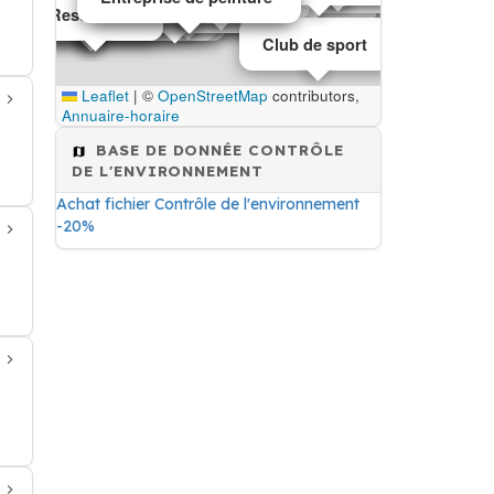
Entreprise de terrassement
Salon de massage
Conseils d'orientation
ntrôle de l'environnement
ontrôle environnemental
Restaurant
Restaurant
Club de sport
Leaflet
|
©
OpenStreetMap
contributors,
Annuaire-horaire
BASE DE DONNÉE CONTRÔLE
DE L'ENVIRONNEMENT
Achat fichier Contrôle de l'environnement
-20%