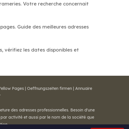
Frameries. Votre recherche concernait
s pages. Guide des meilleures adresses
 vérifiez les dates disponibles et
Yellow Pages
|
Oeffnungszeiten firmen
|
Annuaire
r
meture des adresses professionnelles. Besoin d'une
par activité et aussi par le nom de la société que
tion.