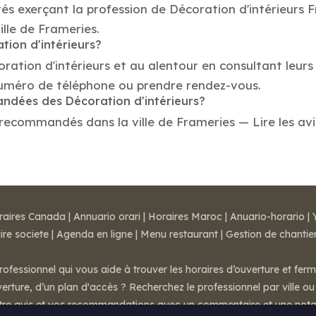
és exerçant la profession de Décoration d'intérieurs 
ille de Frameries.
tion d'intérieurs?
oration d'intérieurs et au alentour en consultant leur
 numéro de téléphone ou prendre rendez-vous.
andées des Décoration d'intérieurs?
 recommandés dans la ville de Frameries — Lire les avis,
raires Canada
|
Annuario orari
|
Horaires Maroc
|
Anuario-horario
|
ire societe
|
Agenda en ligne
|
Menu restaurant
|
Gestion de chantie
rofessionnel qui vous aide à trouver les horaires d’ouverture et fer
rture, d’un plan d'accès ? Recherchez le professionnel par ville ou 
otre avis et vos recommandations avec un commentaire et une nota