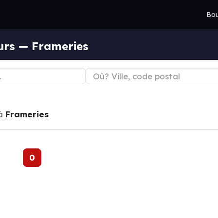
Bou
eurs — Frameries
à
Frameries
0