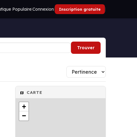
tique Populaire
|
Connexion
|
|
Inscription gratuite
Trouver
CARTE
+
−