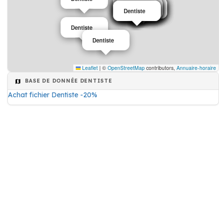
Dentiste
Dentiste
Dentiste
Dentiste
Dentiste
Dentiste
Dentiste
Dentiste
Dentiste
Dentiste
Dentiste
Dentiste
Dentiste
Dentiste
Dentiste
Dentiste
Dentiste
Dentiste
Leaflet
|
©
OpenStreetMap
contributors,
Annuaire-horaire
BASE DE DONNÉE DENTISTE
Achat fichier Dentiste -20%