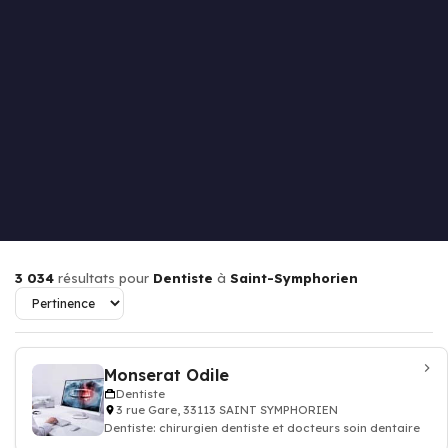
3 034
résultats pour
Dentiste
à
Saint-Symphorien
Monserat Odile
Dentiste
3 rue Gare, 33113 SAINT SYMPHORIEN
Dentiste: chirurgien dentiste et docteurs soin dentaire