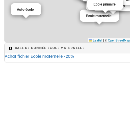
Ecole maternelle
Ecole primaire
Ecole maternelle
Auto-école
Ecole maternelle
Leaflet
|
©
OpenStreetMap
BASE DE DONNÉE ECOLE MATERNELLE
Achat fichier Ecole maternelle -20%