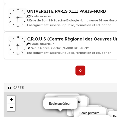
UNIVERSITE PARIS XIII PARIS-NORD
Ecole supérieur
UErue de Santé Médecine Biologie Humainerue 74 rue Mar
Enseignement supérieur public, formation et éducation
Ecole supérieur
74 rue Marcel Cachin, 93000 BOBIGNY
Enseignement supérieur public, formation et éducation
0
CARTE
+
Ecole maternelle
Ecole maternelle
Ecole maternelle
Ecole primaire
Ecole supérieur
Ecole supérieur
Ecole
−
Ecole maternelle
Auto-école
Ecole maternelle
Ecole primaire
Ecole maternelle
Ecole maternelle
Ec