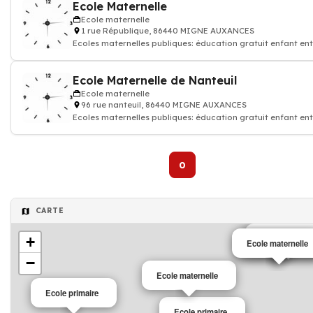
Ecole Maternelle
Ecole maternelle
1 rue République, 86440 MIGNE AUXANCES
Ecoles maternelles publiques: éducation gratuit enfant ent
6 ans
Ecole Maternelle de Nanteuil
Ecole maternelle
96 rue nanteuil, 86440 MIGNE AUXANCES
Ecoles maternelles publiques: éducation gratuit enfant ent
6 ans
0
CARTE
Ecole primaire
+
Ecole maternelle
Ecole primaire
−
Ecole maternelle
Ecole primaire
Ecole primaire