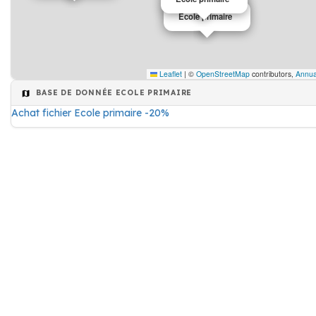
Ecole primaire
Leaflet
|
©
OpenStreetMap
contributors,
Annua
BASE DE DONNÉE ECOLE PRIMAIRE
Achat fichier Ecole primaire -20%