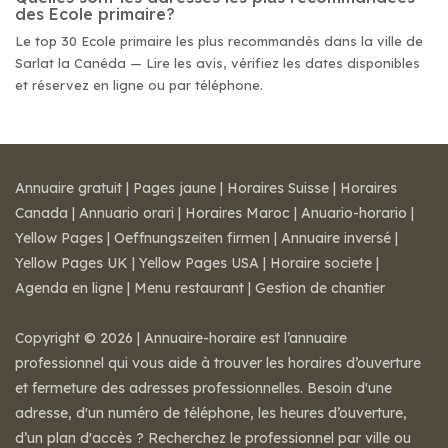
des Ecole primaire?
Le top 30 Ecole primaire les plus recommandés dans la ville de
Sarlat la Canéda — Lire les avis, vérifiez les dates disponibles
et réservez en ligne ou par téléphone.
Annuaire gratuit
|
Pages jaune
|
Horaires Suisse
|
Horaires
Canada
|
Annuario orari
|
Horaires Maroc
|
Anuario-horario
|
Yellow Pages
|
Oeffnungszeiten firmen
|
Annuaire inversé
|
Yellow Pages UK
|
Yellow Pages USA
|
Horaire societe
|
Agenda en ligne
|
Menu restaurant
|
Gestion de chantier
Copyright © 2026 | Annuaire-horaire est l’annuaire
professionnel qui vous aide à trouver les horaires d’ouverture
et fermeture des adresses professionnelles. Besoin d'une
adresse, d'un numéro de téléphone, les heures d’ouverture,
d’un plan d'accès ? Recherchez le professionnel par ville ou