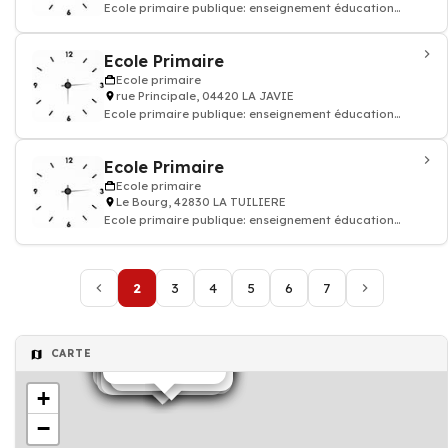
Ecole primaire publique: enseignement éducation
enfant
Ecole Primaire
Ecole primaire
rue Principale, 04420 LA JAVIE
Ecole primaire publique: enseignement éducation
enfant
Ecole Primaire
Ecole primaire
Le Bourg, 42830 LA TUILIERE
Ecole primaire publique: enseignement éducation
enfant
2
3
4
5
6
7
Ecole primaire
Ecole primaire
Ecole primaire
Ecole primaire
mairie
Ecole primaire
Garderie
Ecole primaire
CARTE
Ecole primaire
Ecole primaire
Ecole primaire
Ecole primaire
Ecole primaire
Ecole primaire
Ecole primaire
Ecole primaire
Ecole primaire
Ecole maternelle
Ecole primaire
+
−