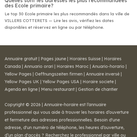
Quelles sont les adresses les plus recommandées
des Ecole primaire?
Le top 30 Ecole primaire les plus recommandés dans la ville de
VILLERS COTTERETS — Lire les avis, vérifiez les dates
disponibles et réservez en ligne ou par téléphone.
Annuaire gratuit
|
Pages jaune
|
Horaires Suisse
|
Horaires
Canada
|
Annuario orari
|
Horaires Maroc
|
Anuario-horario
|
Yellow Pages
|
Oeffnungszeiten firmen
|
Annuaire inversé
|
Yellow Pages UK
|
Yellow Pages USA
|
Horaire societe
|
Agenda en ligne
|
Menu restaurant
|
Gestion de chantier
Copyright © 2026 | Annuaire-horaire est l’annuaire
professionnel qui vous aide à trouver les horaires d’ouverture
et fermeture des adresses professionnelles. Besoin d'une
adresse, d'un numéro de téléphone, les heures d’ouverture,
d’un plan d'accès ? Recherchez le professionnel par ville ou