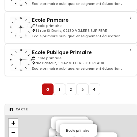
Ecole primaire publique: enseignement éducation
enfant
Ecole Primaire
Ecole primaire
11 rue St Denis, 02130 VILLERS SUR FERE
Ecole primaire publique: enseignement éducation
enfant
Ecole Publique Primaire
Ecole primaire
rue Pasteur, 59142 VILLERS OUTREAUX
Ecole primaire publique: enseignement éducation
enfant
0
1
2
3
4
CARTE
+
Ecole primaire
Ecole primaire
Ecole primaire
Ecole primaire
Ecole primaire
−
Ecole primaire
Ecole primaire
Ecole primaire