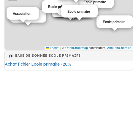
Ecole primaire
Ecole primaire
Ecole primaire
Ecole maternelle
Sécurité sociale
Cours de chant
Ecole primaire
Ecole primaire
Ecole primaire
Association
Ecole primaire
Ecole primaire
Leaflet
|
©
OpenStreetMap
contributors,
Annuaire-horaire
BASE DE DONNÉE ECOLE PRIMAIRE
Achat fichier Ecole primaire -20%