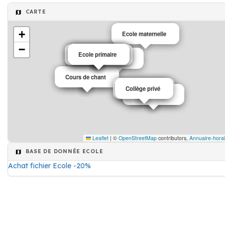
CARTE
+
Ecole maternelle
−
Ecole primaire
Ecole primaire
Ecole primaire
Ecole maternelle
Auto-école
Cours de chant
Ecole privé
Ecole primaire
Collège privé
Auto-école
Ecole primaire
Auto-école
Leaflet
|
©
OpenStreetMap
contributors,
Annuaire-horai
BASE DE DONNÉE ECOLE
Achat fichier Ecole -20%