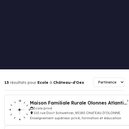
13
résultats pour
Ecole
à
Château-d'Oex
Maison Familiale Rurale Olonnes Atlantic (MFR)
Ecole privé
110 rue Doct Schweitzer, 85180 CHâTEAU D'OLONNE
Enseignement supérieur privé, formation et éducation