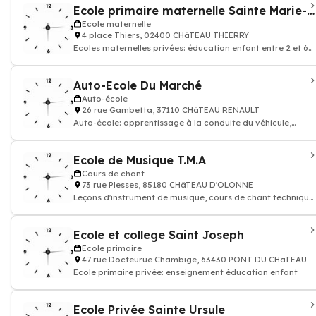
Ecole primaire maternelle Sainte Marie-Madeleine
Ecole maternelle
4 place Thiers, 02400 CHâTEAU THIERRY
Ecoles maternelles privées: éducation enfant entre 2 et 6
ans
Auto-Ecole Du Marché
Auto-école
26 rue Gambetta, 37110 CHâTEAU RENAULT
Auto-école: apprentissage à la conduite du véhicule,
permis de conduire voiture moto
Ecole de Musique T.M.A
Cours de chant
73 rue Plesses, 85180 CHâTEAU D'OLONNE
Leçons d'instrument de musique, cours de chant technique
Vocale
Ecole et college Saint Joseph
Ecole primaire
47 rue Docteurue Chambige, 63430 PONT DU CHâTEAU
Ecole primaire privée: enseignement éducation enfant
Ecole Privée Sainte Ursule