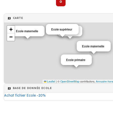
0
CARTE
+
Ecole supérieur
Ecole maternelle
Ecole
−
Ecole maternelle
Ecole primaire
Leaflet
|
©
OpenStreetMap
contributors,
Annuaire-hora
BASE DE DONNÉE ECOLE
Achat fichier Ecole -20%