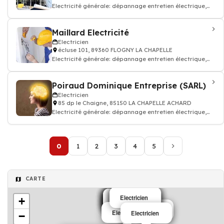
Electricité générale: dépannage entretien électrique,
accumulation, condensation, ins
Maillard Electricité
Electricien
écluse 101, 89360 FLOGNY LA CHAPELLE
Electricité générale: dépannage entretien électrique,
accumulation, condensation, ins
Poiraud Dominique Entreprise (SARL)
Electricien
85 dp le Chaigne, 85150 LA CHAPELLE ACHARD
Electricité générale: dépannage entretien électrique,
accumulation, condensation, ins
0
1
2
3
4
5
CARTE
Electricien
Electricien
Electricien
Electricien
+
Electricien
Electricien
Electricien
Electricien
Electricien
Electricien
Electricien
Electricien
Electricien
Electricien
Electricien
Electricien
Electricien
Electricien
−