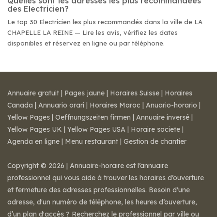
Quelles sont les adresses les plus recommandées
des Electricien?
Le top 30 Electricien les plus recommandés dans la ville de LA
CHAPELLE LA REINE — Lire les avis, vérifiez les dates
disponibles et réservez en ligne ou par téléphone.
Annuaire gratuit
|
Pages jaune
|
Horaires Suisse
|
Horaires
Canada
|
Annuario orari
|
Horaires Maroc
|
Anuario-horario
|
Yellow Pages
|
Oeffnungszeiten firmen
|
Annuaire inversé
|
Yellow Pages UK
|
Yellow Pages USA
|
Horaire societe
|
Agenda en ligne
|
Menu restaurant
|
Gestion de chantier
Copyright © 2026 | Annuaire-horaire est l’annuaire
professionnel qui vous aide à trouver les horaires d’ouverture
et fermeture des adresses professionnelles. Besoin d'une
adresse, d'un numéro de téléphone, les heures d’ouverture,
d’un plan d'accès ? Recherchez le professionnel par ville ou