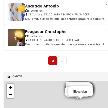
Andrade Antonio
Electricien
13 Congre, 23200 SAINT MARC A FRONGIER
Devis travaux électrique, dépannage armoire électricité
batiment
Feugueur Christophe
Electricien
LA GLIERE, 74740 SIXT FER A CHEVAL
Devis travaux électrique, dépannage armoire électricité
batiment
0
1
CARTE
+
Electricien
Electricien
Electricien
Electricien
Electricien
Electricien
Electricien
Electricien
Electricien
Electricien
Electricien
Electricien
Electricien
−