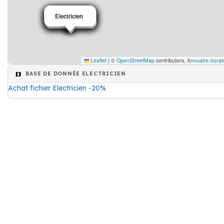
Electricien
Electricien
Electricien
Electricien
Electricien
Electricien
Electricien
Leaflet
|
©
OpenStreetMap
contributors,
Annuaire-horai
BASE DE DONNÉE ELECTRICIEN
Achat fichier Electricien -20%