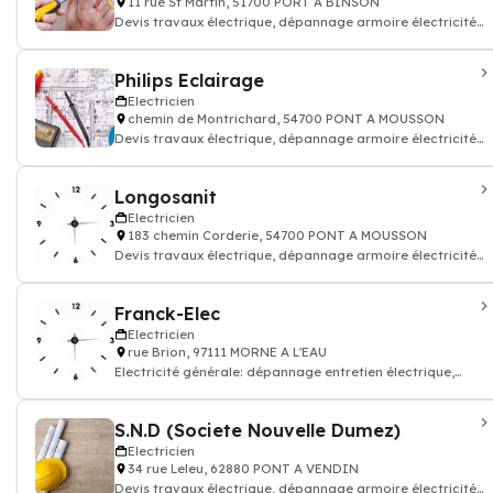
11 rue St Martin, 51700 PORT A BINSON
Devis travaux électrique, dépannage armoire électricité
batiment
Philips Eclairage
Electricien
chemin de Montrichard, 54700 PONT A MOUSSON
Devis travaux électrique, dépannage armoire électricité
batiment
Longosanit
Electricien
183 chemin Corderie, 54700 PONT A MOUSSON
Devis travaux électrique, dépannage armoire électricité
batiment
Franck-Elec
Electricien
rue Brion, 97111 MORNE A L'EAU
Electricité générale: dépannage entretien électrique,
accumulation, condensation, ins
S.N.D (Societe Nouvelle Dumez)
Electricien
34 rue Leleu, 62880 PONT A VENDIN
Devis travaux électrique, dépannage armoire électricité