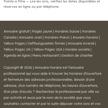
Pointe a Pitre — Lire les avis, vérifiez les dates disponibles et
réservez en ligne ou par téléphone.
Annuaire gratuit
|
Pages jaune
|
Horaires Suisse
|
Horaires
Canada
|
Annuario orari
|
Horaires Maroc
|
Anuario-horario
|
Yellow Pages
|
Oeffnungszeiten firmen
|
Annuaire inversé
|
Yellow Pages UK
|
Yellow Pages USA
|
Horaire societe
|
Agenda en ligne
|
Menu restaurant
|
Gestion de chantier
Copyright © 2026 | Annuaire-horaire est l’annuaire
professionnel qui vous aide à trouver les horaires d’ouverture
et fermeture des adresses professionnelles. Besoin d'une
adresse, d'un numéro de téléphone, les heures d’ouverture,
d’un plan d'accès ? Recherchez le professionnel par ville ou
par activité et aussi par le nom de la société que vous
souhaitez contacter et par la suite déposer votre avis et vos