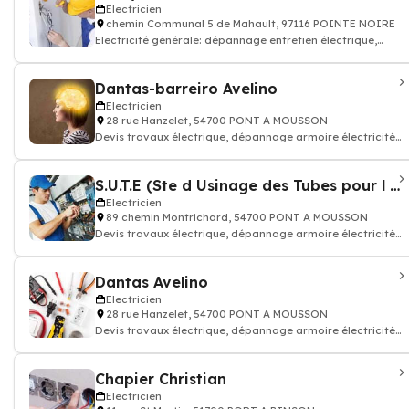
Electricien
chemin Communal 5 de Mahault, 97116 POINTE NOIRE
Electricité générale: dépannage entretien électrique,
accumulation, condensation, ins
Dantas-barreiro Avelino
Electricien
28 rue Hanzelet, 54700 PONT A MOUSSON
Devis travaux électrique, dépannage armoire électricité
batiment
S.U.T.E (Ste d Usinage des Tubes pour l Electricite)
Electricien
89 chemin Montrichard, 54700 PONT A MOUSSON
Devis travaux électrique, dépannage armoire électricité
batiment
Dantas Avelino
Electricien
28 rue Hanzelet, 54700 PONT A MOUSSON
Devis travaux électrique, dépannage armoire électricité
batiment
Chapier Christian
Electricien