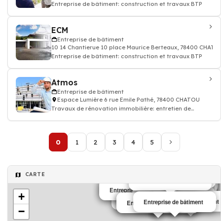
Entreprise de bâtiment: construction et travaux BTP
ECM
Entreprise de bâtiment
10 14 Chantierue 10 place Maurice Berteaux, 78400 CHATO
Entreprise de bâtiment: construction et travaux BTP
Atmos
Entreprise de bâtiment
Espace Lumière 6 rue Emile Pathé, 78400 CHATOU
Travaux de rénovation immobilière: entretien de
rénovation appartement maison
0
1
2
3
4
5
CARTE
Entreprise de bâtiment
Entreprise de bâtiment
Entreprise de bâtiment
Entreprise de bâtiment
Entreprise de bâtiment
Entreprise de bâtiment
Travaux de bâtiment
Entreprise de bâtiment
Entreprise de bâtiment
Entreprise de bâtiment
+
Entreprise de bâtiment
Entreprise de bâtiment
Entreprise de bâtiment
Entreprise de bâtiment
Entreprise de bâtiment
Entreprise de bâtiment
−