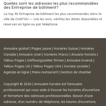
Quelles sont les adresses les plus recommandées
des Entreprise de bâtiment?
Le top 30 Entreprise de bâtiment les plus recommandés dans la
ville de CHATOU — Lire les avis, vérifiez les dates disponibles et
réservez en ligne ou par téléphone.
Annuaire gratuit
|
Pages jaune
|
Horaires Suisse
|
Horaires
Canada
|
Annuario orari
|
Horaires Maroc
|
Anuario-horario
|
Yellow Pages
|
Oeffnungszeiten firmen
|
Annuaire inversé
|
Yellow Pages UK
|
Yellow Pages USA
|
Horaire societe
|
Agenda en ligne
|
Menu restaurant
|
Gestion de chantier
Copyright © 2026 | Annuaire-horaire est l’annuaire
professionnel qui vous aide à trouver les horaires d’ouverture
et fermeture des adresses professionnelles. Besoin d'une
adresse, d'un numéro de téléphone, les heures d’ouverture,