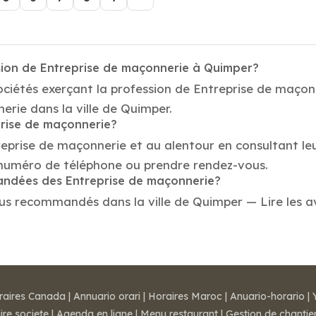
sion de Entreprise de maçonnerie à Quimper?
ociétés exerçant la profession de Entreprise de maço
erie dans la ville de Quimper.
prise de maçonnerie?
reprise de maçonnerie et au alentour en consultant le
 numéro de téléphone ou prendre rendez-vous.
mandées des Entreprise de maçonnerie?
s recommandés dans la ville de Quimper — Lire les avis
raires Canada
|
Annuario orari
|
Horaires Maroc
|
Anuario-horario
|
ire societe
|
Agenda en ligne
|
Menu restaurant
|
Gestion de chantie