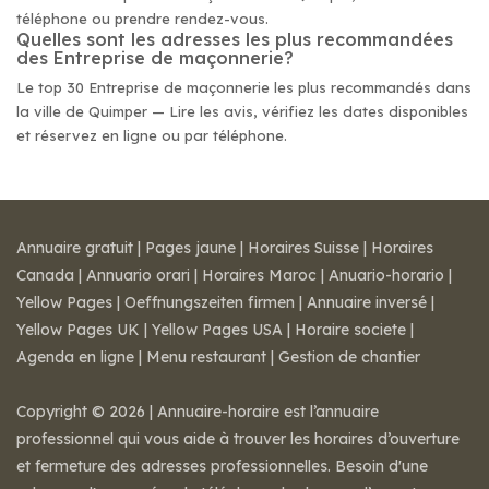
téléphone ou prendre rendez-vous.
Quelles sont les adresses les plus recommandées
des Entreprise de maçonnerie?
Le top 30 Entreprise de maçonnerie les plus recommandés dans
la ville de Quimper — Lire les avis, vérifiez les dates disponibles
et réservez en ligne ou par téléphone.
Annuaire gratuit
|
Pages jaune
|
Horaires Suisse
|
Horaires
Canada
|
Annuario orari
|
Horaires Maroc
|
Anuario-horario
|
Yellow Pages
|
Oeffnungszeiten firmen
|
Annuaire inversé
|
Yellow Pages UK
|
Yellow Pages USA
|
Horaire societe
|
Agenda en ligne
|
Menu restaurant
|
Gestion de chantier
Copyright © 2026 | Annuaire-horaire est l’annuaire
professionnel qui vous aide à trouver les horaires d’ouverture
et fermeture des adresses professionnelles. Besoin d'une