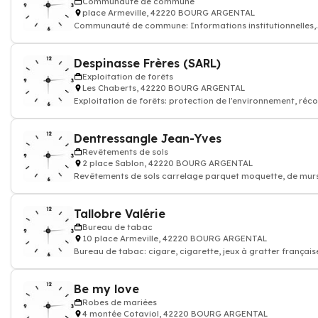
Communauté de commune
place Armeville, 42220 BOURG ARGENTAL
Communauté de commune: Informations institutionnelles,
économiques, touristiques, vie so
Despinasse Frères (SARL)
Exploitation de forêts
Les Chaberts, 42220 BOURG ARGENTAL
Exploitation de forêts: protection de l'environnement, réco
bois arbre forêt
Dentressangle Jean-Yves
Revêtements de sols
2 place Sablon, 42220 BOURG ARGENTAL
Revêtements de sols carrelage parquet moquette, de mur
intérieur extérieur
Tallobre Valérie
Bureau de tabac
10 place Armeville, 42220 BOURG ARGENTAL
Bureau de tabac: cigare, cigarette, jeux à gratter français
jeux, pmu, buraliste
Be my love
Robes de mariées
4 montée Cotaviol, 42220 BOURG ARGENTAL