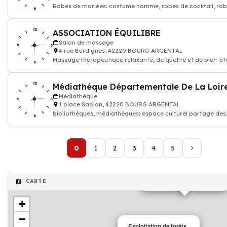
Robes de mariées: costume homme, robes de cocktail, rob
soirée
ASSOCIATION ÉQUILIBRE
Salon de massage
4 rue Burdignes, 42220 BOURG ARGENTAL
Massage thérapeutique relaxante, de qualité et de bien-être
Therapeutic
Médiathéque Départementale De La Loir
Médiathèque
1 place Sablon, 42220 BOURG ARGENTAL
bibliothèques, médiathèques: espace culturel partage des
mémoires documents, livres
0
1
2
3
4
5
Entreprise de nettoyage
CARTE
+
−
Exploitation de forêts