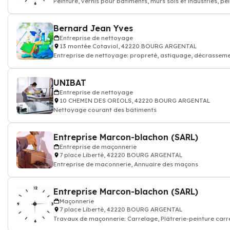
Peinture, vernis pour bâtiments, mûrs sols et industries, pe
intérieur extérieur
Bernard Jean Yves
Entreprise de nettoyage
13 montée Cotaviol, 42220 BOURG ARGENTAL
Entreprise de nettoyage: propreté, astiquage, décrasseme
ménage dépoussiérage
UNIBAT
Entreprise de nettoyage
10 CHEMIN DES ORIOLS, 42220 BOURG ARGENTAL
Nettoyage courant des bâtiments
Entreprise Marcon-blachon (SARL)
Entreprise de maçonnerie
7 place Liberté, 42220 BOURG ARGENTAL
Entreprise de maconnerie, Annuaire des maçons
Entreprise Marcon-blachon (SARL)
Maçonnerie
7 place Liberté, 42220 BOURG ARGENTAL
Travaux de maçonnerie: Carrelage, Plâtrerie-peinture carr
construction mur porteur,