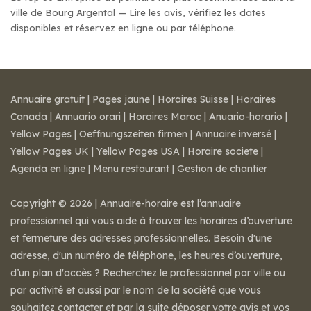
ville de Bourg Argental — Lire les avis, vérifiez les dates
disponibles et réservez en ligne ou par téléphone.
Annuaire gratuit
|
Pages jaune
|
Horaires Suisse
|
Horaires
Canada
|
Annuario orari
|
Horaires Maroc
|
Anuario-horario
|
Yellow Pages
|
Oeffnungszeiten firmen
|
Annuaire inversé
|
Yellow Pages UK
|
Yellow Pages USA
|
Horaire societe
|
Agenda en ligne
|
Menu restaurant
|
Gestion de chantier
Copyright © 2026 | Annuaire-horaire est l’annuaire
professionnel qui vous aide à trouver les horaires d’ouverture
et fermeture des adresses professionnelles. Besoin d'une
adresse, d'un numéro de téléphone, les heures d’ouverture,
d’un plan d'accès ? Recherchez le professionnel par ville ou
par activité et aussi par le nom de la société que vous
souhaitez contacter et par la suite déposer votre avis et vos