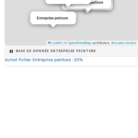
Entreprise peinture
Entreprise de peinture
Entreprise peinture
Leaflet
|
©
OpenStreetMap
contributors,
Annuaire-horaire
BASE DE DONNÉE ENTREPRISE PEINTURE
Achat fichier Entreprise peinture -20%