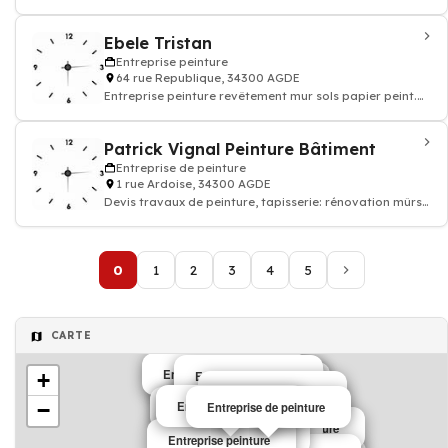
Devis travaux peinture decoration
Ebele Tristan
Entreprise peinture
64 rue Republique, 34300 AGDE
Entreprise peinture revêtement mur sols papier peint.
Devis travaux peinture decoration
Patrick Vignal Peinture Bâtiment
Entreprise de peinture
1 rue Ardoise, 34300 AGDE
Devis travaux de peinture, tapisserie: rénovation mûrs
papier peints et sols, enduit rev
0
1
2
3
4
5
CARTE
Entreprise de peinture
Entreprise peinture
+
Entreprise peinture
Entreprise de peinture
Entreprise peinture
Entreprise peinture
Entreprise peinture
−
Entreprise peinture
Entreprise de peinture
Entreprise de peinture
Entreprise peinture
Entreprise peinture
Entreprise peinture
Entreprise peinture
Entreprise peinture
Entreprise peinture
Entreprise peinture