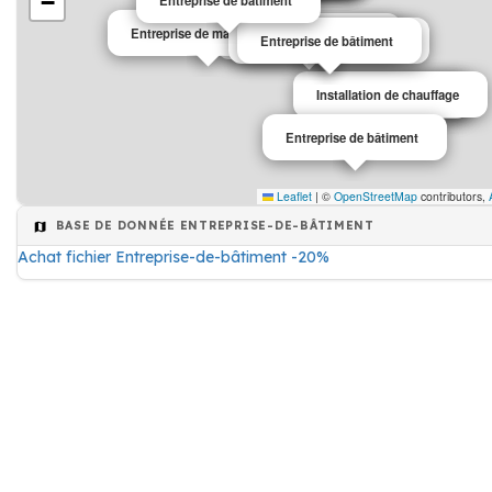
−
Entreprise de bâtiment
Entreprise de maçonnerie
Entreprise de bâtiment
Entreprise de maçonnerie
Entreprise de bâtiment
Installation de chauffage
maison de retraite
maison de retraite
Entreprise de bâtiment
Leaflet
|
©
OpenStreetMap
contributors,
BASE DE DONNÉE ENTREPRISE-DE-BÂTIMENT
Achat fichier Entreprise-de-bâtiment -20%