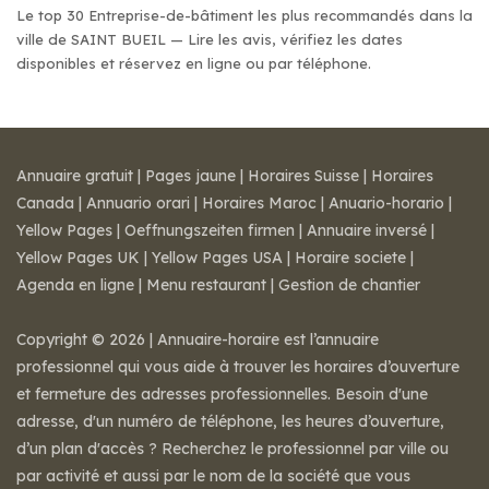
Le top 30 Entreprise-de-bâtiment les plus recommandés dans la
ville de SAINT BUEIL — Lire les avis, vérifiez les dates
disponibles et réservez en ligne ou par téléphone.
Annuaire gratuit
|
Pages jaune
|
Horaires Suisse
|
Horaires
Canada
|
Annuario orari
|
Horaires Maroc
|
Anuario-horario
|
Yellow Pages
|
Oeffnungszeiten firmen
|
Annuaire inversé
|
Yellow Pages UK
|
Yellow Pages USA
|
Horaire societe
|
Agenda en ligne
|
Menu restaurant
|
Gestion de chantier
Copyright © 2026 | Annuaire-horaire est l’annuaire
professionnel qui vous aide à trouver les horaires d’ouverture
et fermeture des adresses professionnelles. Besoin d'une
adresse, d'un numéro de téléphone, les heures d’ouverture,
d’un plan d'accès ? Recherchez le professionnel par ville ou
par activité et aussi par le nom de la société que vous