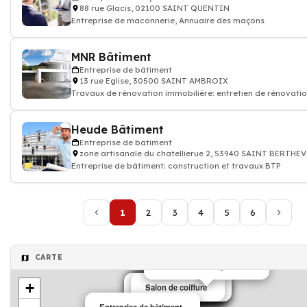
88 rue Glacis, 02100 SAINT QUENTIN
Entreprise de maconnerie, Annuaire des maçons
MNR Bâtiment
Entreprise de bâtiment
13 rue Eglise, 30500 SAINT AMBROIX
Travaux de rénovation immobilière: entretien de rénovati
appartement maison
Heude Bâtiment
Entreprise de bâtiment
zone artisanale du chatellierue 2, 53940 SAINT BERTHE
Entreprise de bâtiment: construction et travaux BTP
1
2
3
4
5
6
CARTE
Entreprise de maçonnerie
+
Revêtements de sols
Agence de publicité
maison de retraite
maison de retraite
Maison de retraite
Institut de beauté
Location de salle
Location de salle
Salon de coiffure
Club sports