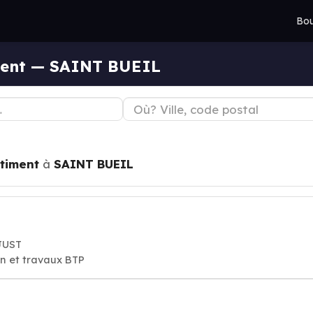
Bou
ment — SAINT BUEIL
timent
à
SAINT BUEIL
JUST
on et travaux BTP