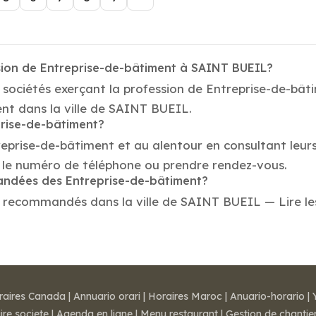
sion de Entreprise-de-bâtiment à SAINT BUEIL?
 sociétés exerçant la profession de Entreprise-de-b
ent dans la ville de SAINT BUEIL.
prise-de-bâtiment?
reprise-de-bâtiment et au alentour en consultant leur
le numéro de téléphone ou prendre rendez-vous.
mandées des Entreprise-de-bâtiment?
 recommandés dans la ville de SAINT BUEIL — Lire les a
raires Canada
|
Annuario orari
|
Horaires Maroc
|
Anuario-horario
|
ire societe
|
Agenda en ligne
|
Menu restaurant
|
Gestion de chantie