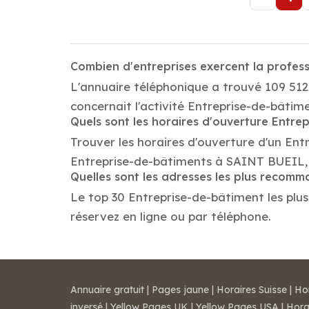
Combien d'entreprises exercent la profes
L'annuaire téléphonique a trouvé 109 512
concernait l'activité Entreprise-de-bâtim
Quels sont les horaires d'ouverture Entre
Trouver les horaires d'ouverture d'un Ent
Entreprise-de-bâtiments à SAINT BUEIL, 
Quelles sont les adresses les plus recom
Le top 30 Entreprise-de-bâtiment les plus
réservez en ligne ou par téléphone.
Annuaire gratuit
|
Pages jaune
|
Horaires Suisse
|
Ho
inversé
|
Yellow Pages UK
|
Yellow Pages USA
|
Hora