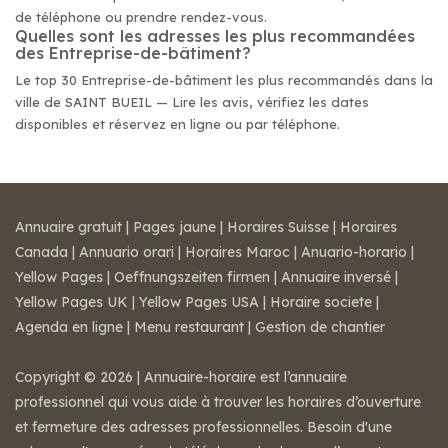
de téléphone ou prendre rendez-vous.
Quelles sont les adresses les plus recommandées
des Entreprise-de-bâtiment?
Le top 30 Entreprise-de-bâtiment les plus recommandés dans la
ville de SAINT BUEIL — Lire les avis, vérifiez les dates
disponibles et réservez en ligne ou par téléphone.
Annuaire gratuit
|
Pages jaune
|
Horaires Suisse
|
Horaires
Canada
|
Annuario orari
|
Horaires Maroc
|
Anuario-horario
|
Yellow Pages
|
Oeffnungszeiten firmen
|
Annuaire inversé
|
Yellow Pages UK
|
Yellow Pages USA
|
Horaire societe
|
Agenda en ligne
|
Menu restaurant
|
Gestion de chantier
Copyright © 2026 | Annuaire-horaire est l’annuaire
professionnel qui vous aide à trouver les horaires d’ouverture
et fermeture des adresses professionnelles. Besoin d'une