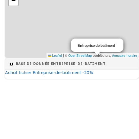
−
Entreprise de bâtiment
Entreprise de bâtiment
Leaflet
|
©
OpenStreetMap
contributors,
Annuaire-horaire
BASE DE DONNÉE ENTREPRISE-DE-BÂTIMENT
Achat fichier Entreprise-de-bâtiment -20%