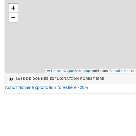
+
−
Leaflet
|
©
OpenStreetMap
contributors,
Annuaire-horaire
BASE DE DONNÉE EXPLOITATION FORESTIÈRE
Achat fichier Exploitation forestière -20%