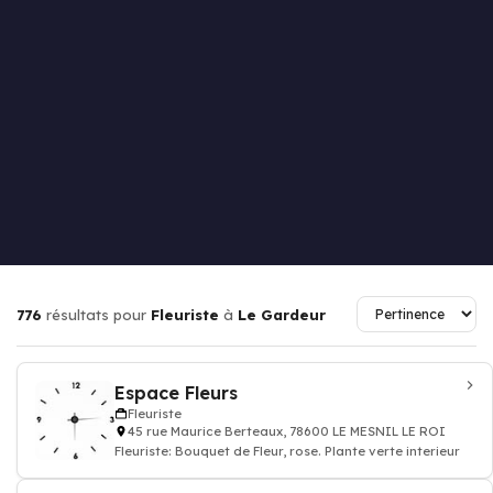
776
résultats pour
Fleuriste
à
Le Gardeur
Espace Fleurs
Fleuriste
45 rue Maurice Berteaux, 78600 LE MESNIL LE ROI
Fleuriste: Bouquet de Fleur, rose. Plante verte interieur