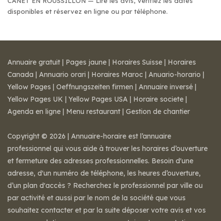
CANET EN ROUSSILLON — Lire les avis, vérifiez les dates
disponibles et réservez en ligne ou par téléphone.
Annuaire gratuit
|
Pages jaune
|
Horaires Suisse
|
Horaires
Canada
|
Annuario orari
|
Horaires Maroc
|
Anuario-horario
|
Yellow Pages
|
Oeffnungszeiten firmen
|
Annuaire inversé
|
Yellow Pages UK
|
Yellow Pages USA
|
Horaire societe
|
Agenda en ligne
|
Menu restaurant
|
Gestion de chantier
Copyright © 2026 | Annuaire-horaire est l’annuaire
professionnel qui vous aide à trouver les horaires d’ouverture
et fermeture des adresses professionnelles. Besoin d'une
adresse, d'un numéro de téléphone, les heures d’ouverture,
d’un plan d'accès ? Recherchez le professionnel par ville ou
par activité et aussi par le nom de la société que vous
souhaitez contacter et par la suite déposer votre avis et vos