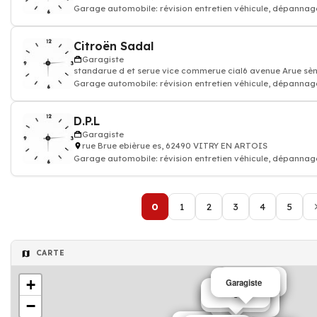
Garage automobile: révision entretien véhicule, dépannag
Citroën Sadal
Garagiste
standarue d et serue vice commerue cial6 avenue Arue s
Garage automobile: révision entretien véhicule, dépannag
D.P.L
Garagiste
rue Brue ebièrue es, 62490 VITRY EN ARTOIS
Garage automobile: révision entretien véhicule, dépannag
0
1
2
3
4
5
CARTE
+
Garagiste
Garagiste
Garagiste
Garagiste
Garagiste
Garagiste
−