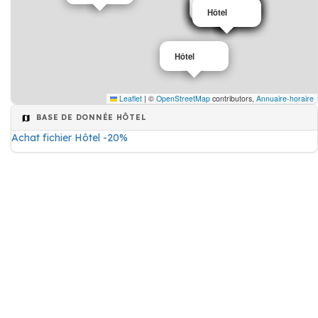
Hôtel
Hôtel
Hôtel
Hôtel
Hôtel
Hôtel
Hôtel
Hôtel
Hôtel
Leaflet
|
©
OpenStreetMap
contributors,
Annuaire-horaire
BASE DE DONNÉE HÔTEL
Achat fichier Hôtel -20%