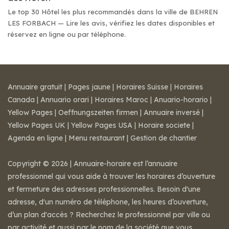
Le top 30 Hôtel les plus recommandés dans la ville de BEHREN
LES FORBACH — Lire les avis, vérifiez les dates disponibles et
réservez en ligne ou par téléphone.
Annuaire gratuit
|
Pages jaune
|
Horaires Suisse
|
Horaires
Canada
|
Annuario orari
|
Horaires Maroc
|
Anuario-horario
|
Yellow Pages
|
Oeffnungszeiten firmen
|
Annuaire inversé
|
Yellow Pages UK
|
Yellow Pages USA
|
Horaire societe
|
Agenda en ligne
|
Menu restaurant
|
Gestion de chantier
Copyright © 2026 | Annuaire-horaire est l’annuaire
professionnel qui vous aide à trouver les horaires d’ouverture
et fermeture des adresses professionnelles. Besoin d'une
adresse, d'un numéro de téléphone, les heures d’ouverture,
d’un plan d'accès ? Recherchez le professionnel par ville ou
par activité et aussi par le nom de la société que vous