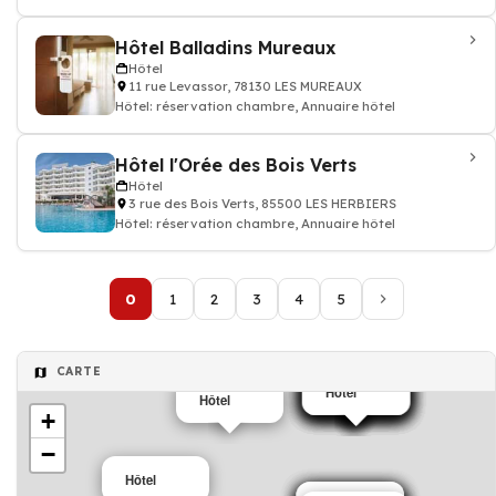
Hôtel Balladins Mureaux
Hôtel
11 rue Levassor, 78130 LES MUREAUX
Hôtel: réservation chambre, Annuaire hôtel
Hôtel l'Orée des Bois Verts
Hôtel
3 rue des Bois Verts, 85500 LES HERBIERS
Hôtel: réservation chambre, Annuaire hôtel
0
1
2
3
4
5
CARTE
Hôtel
Hôtel
Hôtel
Hôtel
Hôtel
Hôtel
Hôtel
Hôtel
Hôtel
Hôtel
+
−
Hôtel